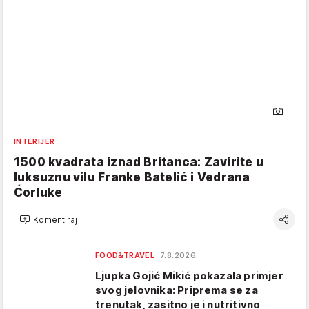
INTERIJER
1500 kvadrata iznad Britanca: Zavirite u
luksuznu vilu Franke Batelić i Vedrana
Ćorluke
Komentiraj
FOOD&TRAVEL
7.8.2026.
Ljupka Gojić Mikić pokazala primjer
svog jelovnika: Priprema se za
trenutak, zasitno je i nutritivno