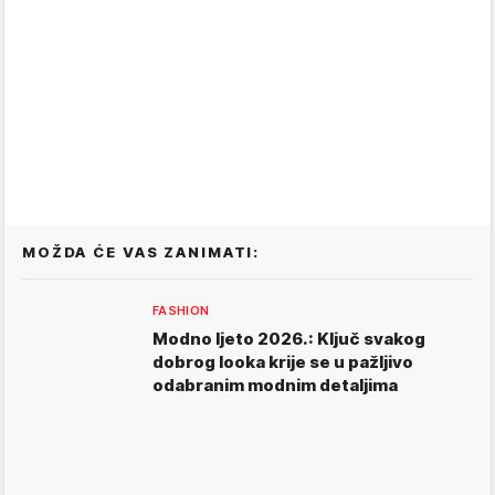
MOŽDA ĆE VAS ZANIMATI:
FASHION
Modno ljeto 2026.: Ključ svakog
dobrog looka krije se u pažljivo
odabranim modnim detaljima