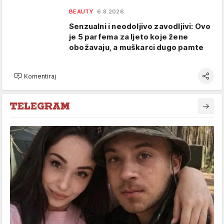
BEAUTY
6.8.2026.
Senzualni i neodoljivo zavodljivi: Ovo
je 5 parfema za ljeto koje žene
obožavaju, a muškarci dugo pamte
Komentiraj