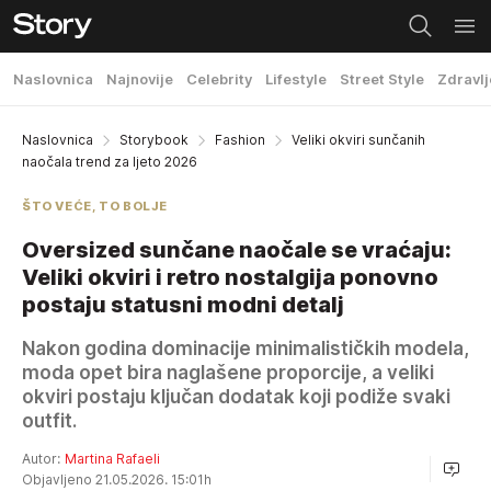
Naslovnica
Najnovije
Celebrity
Lifestyle
Street Style
Zdravlj
Naslovnica
Storybook
Fashion
Veliki okviri sunčanih
naočala trend za ljeto 2026
ŠTO VEĆE, TO BOLJE
Oversized sunčane naočale se vraćaju:
Veliki okviri i retro nostalgija ponovno
postaju statusni modni detalj
Nakon godina dominacije minimalističkih modela,
moda opet bira naglašene proporcije, a veliki
okviri postaju ključan dodatak koji podiže svaki
outfit.
Autor:
Martina Rafaeli
Objavljeno 21.05.2026. 15:01h