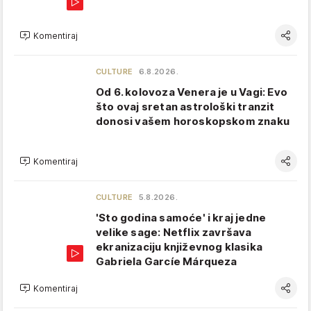
Komentiraj
CULTURE
6.8.2026.
Od 6. kolovoza Venera je u Vagi: Evo
što ovaj sretan astrološki tranzit
donosi vašem horoskopskom znaku
Komentiraj
CULTURE
5.8.2026.
'Sto godina samoće' i kraj jedne
velike sage: Netflix završava
ekranizaciju književnog klasika
Gabriela Garcíe Márqueza
Komentiraj