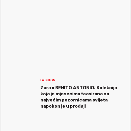
FASHION
Zara x BENITO ANTONIO: Kolekcija
koja je mjesecima teasirana na
najvećim pozornicama svijeta
napokon je u prodaji