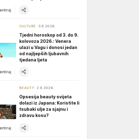
ntiraj
CULTURE
3.8.2026.
Tjedni horoskop od 3. do 9.
kolovoza 2026.: Venera
ulazi u Vagu i donosi jedan
od najljepših ljubavnih
tjedana ljeta
ntiraj
BEAUTY
2.8.2026.
Opsesija beauty svijeta
dolazi iz Japana: Koristite li
tsubaki ulje za sjajnu i
zdravu kosu?
ntiraj