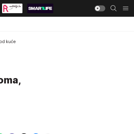
kod kuće
doma,