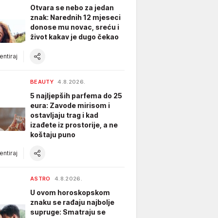
Otvara se nebo za jedan
znak: Narednih 12 mjeseci
donose mu novac, sreću i
život kakav je dugo čekao
ntiraj
BEAUTY
4.8.2026.
5 najljepših parfema do 25
eura: Zavode mirisom i
ostavljaju trag i kad
izađete iz prostorije, a ne
koštaju puno
ntiraj
ASTRO
4.8.2026.
U ovom horoskopskom
znaku se rađaju najbolje
supruge: Smatraju se