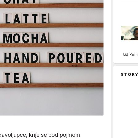
Kome
STORY
 kavoljupce, krije se pod pojmom