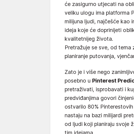
će zasigurno utjecati na obl
veliku ulogu ima platforma 
milijuna ljudi, najčešće kao 
ideja koje će doprinijeti obl
kvalitetnijeg života.
Pretražuje se sve, od tema 
planiranje putovanja, vjenčan
Zato je i više nego zanimljiv
posebno u
Pinterest Predi
pretraživati, isprobavati i ku
predviđanjima govori činjeni
ostvarilo 80% Pinterestovih
nastaju na bazi milijardi pr
od ljudi koji planiraju svoje
tim idejama.