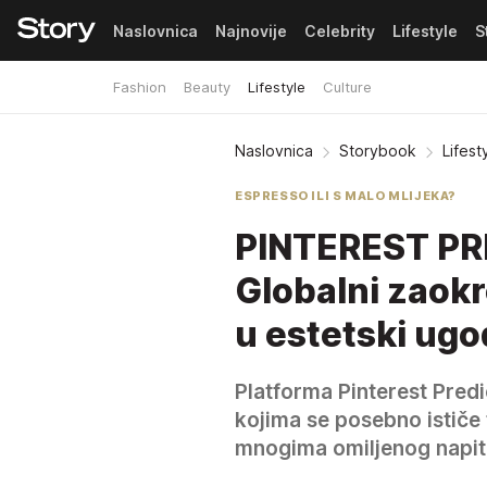
Naslovnica
Najnovije
Celebrity
Lifestyle
S
Fashion
Beauty
Lifestyle
Culture
Pretplata
Naslovnica
Storybook
Lifest
ESPRESSO ILI S MALO MLIJEKA?
PINTEREST P
Globalni zaokr
u estetski ug
Platforma Pinterest Pred
kojima se posebno ističe
mnogima omiljenog napit