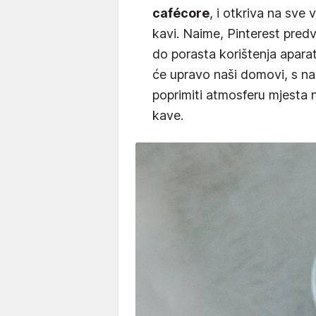
cafécore
, i otkriva na sve
kavi. Naime, Pinterest pred
do porasta korištenja apara
će upravo naši domovi, s na
poprimiti atmosferu mjesta n
kave.