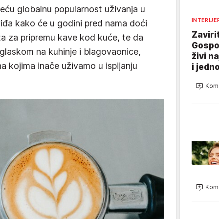
 veću globalnu popularnost uživanja u
INTERIJE
viđa kako će u godini pred nama doći
Zaviri
ta za pripremu kave kod kuće, te da
Gospo
glaskom na kuhinje i blagovaonice,
živi n
a kojima inače uživamo u ispijanju
i jedn
Kome
Kome