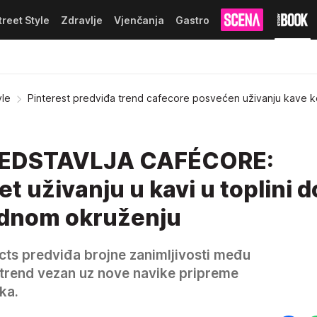
treet Style
Zdravlje
Vjenčanja
Gastro
yle
Pinterest predviđa trend cafecore posvećen uživanju kave 
REDSTAVLJA CAFÉCORE:
et uživanju u kavi u toplini 
odnom okruženju
icts predviđa brojne zanimljivosti među
 trend vezan uz nove navike pripreme
ka.