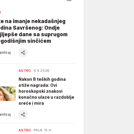
R
te na imanje nekadašnjeg
dina Savršenog: Ondje
ajljepše dane sa suprugom
ogodišnjim sinčićem
ntiraj
ASTRO
4.8.2026.
Nakon 8 teških godina
stiže nagrada: Ovi
horoskopski znakovi
konačno ulaze u razdoblje
sreće i mira
ntiraj
ASTRO
PRIJE 15 H