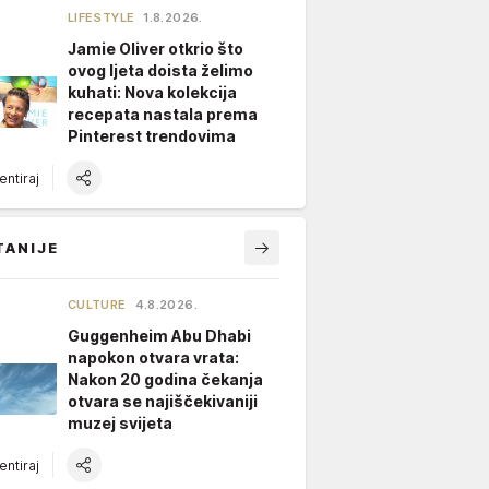
LIFESTYLE
1.8.2026.
Jamie Oliver otkrio što
ovog ljeta doista želimo
kuhati: Nova kolekcija
recepata nastala prema
Pinterest trendovima
ntiraj
TANIJE
CULTURE
4.8.2026.
Guggenheim Abu Dhabi
napokon otvara vrata:
Nakon 20 godina čekanja
otvara se najiščekivaniji
muzej svijeta
ntiraj