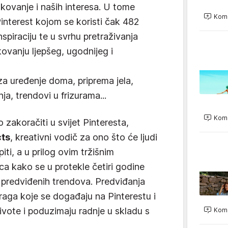
ikovanje i naših interesa. U tome
Kome
Pinterest kojom se koristi čak 482
inspiraciju te u svrhu pretraživanja
ikovanju ljepšeg, ugodnijeg i
za uređenje doma, priprema jela,
ja, trendovi u frizurama...
Kome
o zakoračiti u svijet Pinteresta,
cts
, kreativni vodič za ono što će ljudi
piti, a u prilog ovim tržišnim
ca kako se u protekle četiri godine
 predviđenih trendova. Predviđanja
etraga koje se događaju na Pinterestu i
 živote i poduzimaju radnje u skladu s
Kome