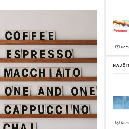
Kome
NAJČI
Kome