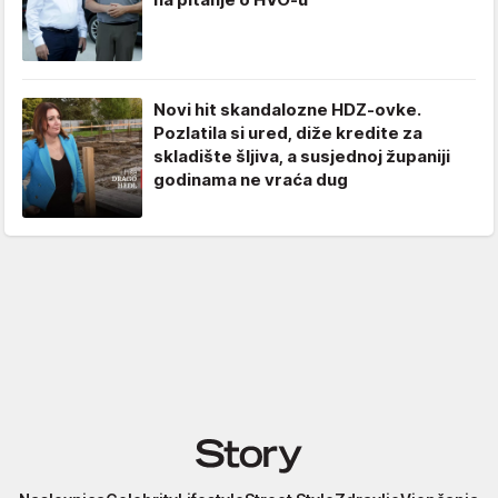
Novi hit skandalozne HDZ-ovke.
Pozlatila si ured, diže kredite za
skladište šljiva, a susjednoj županiji
godinama ne vraća dug
Story