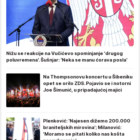
Nižu se reakcije na Vučićevo spominjanje 'drugog
poluvremena'. Šušnjar: 'Neka se manu ćorava posla'
Na Thompsonovu koncertu u Šibeniku
opet se orilo ZDS. Pojavio se i notorni
Joe Šimunić, u pripadajućoj majici
Plenković: 'Najesen dižemo 200.000
braniteljskih mirovina'; Milanović:
'Moramo se pitati koliko nas košta