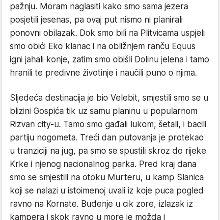
pažnju. Moram naglasiti kako smo sama jezera
posjetili jesenas, pa ovaj put nismo ni planirali
ponovni obilazak. Dok smo bili na Plitvicama uspjeli
smo obići Eko klanac i na obližnjem ranču Equus
igni jahali konje, zatim smo obišli Dolinu jelena i tamo
hranili te predivne životinje i naučili puno o njima.
Sljedeća destinacija je bio Velebit, smjestili smo se u
blizini Gospića tik uz samu planinu u popularnom
Rizvan city-u. Tamo smo gađali lukom, šetali, i bacili
partiju nogometa. Treći dan putovanja je protekao
u tranziciji na jug, pa smo se spustili skroz do rijeke
Krke i njenog nacionalnog parka. Pred kraj dana
smo se smjestili na otoku Murteru, u kamp Slanica
koji se nalazi u istoimenoj uvali iz koje puca pogled
ravno na Kornate. Buđenje u cik zore, izlazak iz
kampera i skok ravno u more je možda i