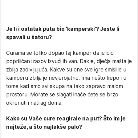
Je li i ostatak puta bio ‘kamperski’? Jeste li
spavali u šatoru?
Curama se toliko dopao taj kamper da je bio
popriličan izazov izvući ih van. Dakle, dječja mašta je
zbilja zadivljujuća. Kakve su one sve igre smislile u
kamperu zbilja je nevjerojatno. Ima nešto lijepo i u
tome kad smo svi skupa na tako zapravo malom
prostoru. Morate se slagati inače ćete se brzo
okrenuti i natrag doma.
Kako su Vaše cure reagirale na put? Što im je
najteže, a što najlakše palo?