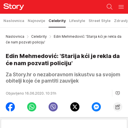
Naslovnica
Najnovije
Celebrity
Lifestyle
Street Style
Zdravlj
Naslovnica
Celebrity
Edin Mehmedović: 'Starija kći je rekla da
će nam pozvati policiju'
Edin Mehmedović: 'Starija kći je rekla da
će nam pozvati policiju'
Za Story.hr o nezaboravnom iskustvu sa svojom
obitelji koje će pamtiti zauvijek
Objavljeno 16.06.2020. 10:31h