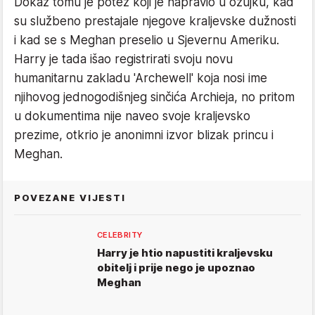
Dokaz tomu je potez koji je napravio u ožujku, kad
su službeno prestajale njegove kraljevske dužnosti
i kad se s Meghan preselio u Sjevernu Ameriku.
Harry je tada išao registrirati svoju novu
humanitarnu zakladu 'Archewell' koja nosi ime
njihovog jednogodišnjeg sinčića Archieja, no pritom
u dokumentima nije naveo svoje kraljevsko
prezime, otkrio je anonimni izvor blizak princu i
Meghan.
POVEZANE VIJESTI
CELEBRITY
Harry je htio napustiti kraljevsku
obitelj i prije nego je upoznao
Meghan