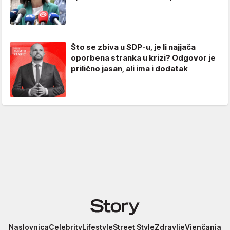
Što se zbiva u SDP-u, je li najjača
oporbena stranka u krizi? Odgovor je
prilično jasan, ali ima i dodatak
Story
Naslovnica
Celebrity
Lifestyle
Street Style
Zdravlje
Vjenčanja