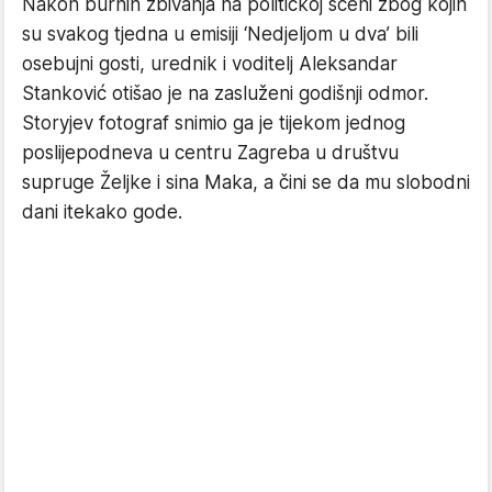
Nakon burnih zbivanja na političkoj sceni zbog kojih
su svakog tjedna u emisiji ‘Nedjeljom u dva’ bili
osebujni gosti, urednik i voditelj Aleksandar
Stanković otišao je na zasluženi godišnji odmor.
Storyjev fotograf snimio ga je tijekom jednog
poslijepodneva u centru Zagreba u društvu
supruge Željke i sina Maka, a čini se da mu slobodni
dani itekako gode.