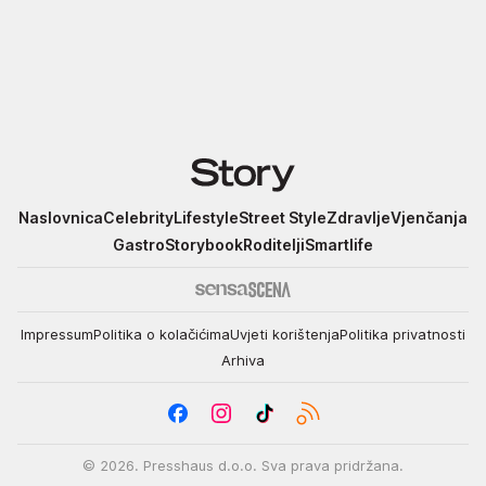
Story
Naslovnica
Celebrity
Lifestyle
Street Style
Zdravlje
Vjenčanja
Gastro
Storybook
Roditelji
Smartlife
Impressum
Politika o kolačićima
Uvjeti korištenja
Politika privatnosti
Arhiva
© 2026. Presshaus d.o.o. Sva prava pridržana.