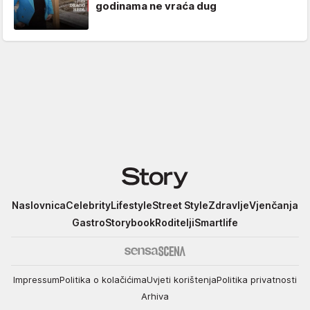
godinama ne vraća dug
Story
Naslovnica
Celebrity
Lifestyle
Street Style
Zdravlje
Vjenčanja
Gastro
Storybook
Roditelji
Smartlife
Impressum
Politika o kolačićima
Uvjeti korištenja
Politika privatnosti
Arhiva