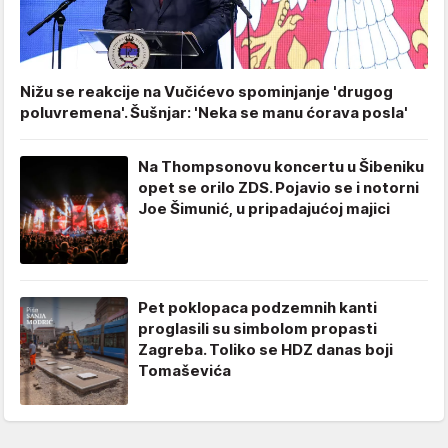
Nižu se reakcije na Vučićevo spominjanje 'drugog
poluvremena'. Šušnjar: 'Neka se manu ćorava posla'
Na Thompsonovu koncertu u Šibeniku
opet se orilo ZDS. Pojavio se i notorni
Joe Šimunić, u pripadajućoj majici
Pet poklopaca podzemnih kanti
proglasili su simbolom propasti
Zagreba. Toliko se HDZ danas boji
Tomaševića