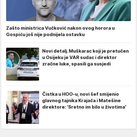
Zašto ministrica Vučković nakon ovog horora u
Gospiću još nije podnijela ostavku
Novi detalj. Muškarac koji je pretučen
u Osijeku je VAR sudac i direktor
zračne luke, spasili ga susjedi
Čistka u HOO-u, novi šef smijenio
glavnog tajnika Krajača i Matešine
direktore: 'Sretno im bilo u životima'