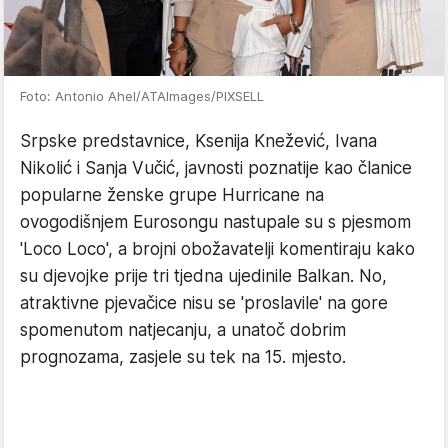
Foto: Antonio Ahel/ATAImages/PIXSELL
Srpske predstavnice, Ksenija Knežević, Ivana
Nikolić i Sanja Vučić, javnosti poznatije kao članice
popularne ženske grupe Hurricane na
ovogodišnjem Eurosongu nastupale su s pjesmom
'Loco Loco', a brojni obožavatelji komentiraju kako
su djevojke prije tri tjedna ujedinile Balkan. No,
atraktivne pjevačice nisu se 'proslavile' na gore
spomenutom natjecanju, a unatoč dobrim
prognozama, zasjele su tek na 15. mjesto.