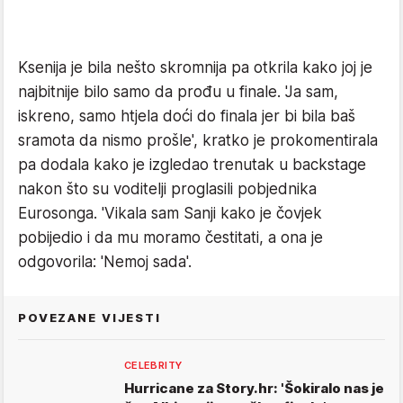
Ksenija je bila nešto skromnija pa otkrila kako joj je
najbitnije bilo samo da prođu u finale. 'Ja sam,
iskreno, samo htjela doći do finala jer bi bila baš
sramota da nismo prošle', kratko je prokomentirala
pa dodala kako je izgledao trenutak u backstage
nakon što su voditelji proglasili pobjednika
Eurosonga. 'Vikala sam Sanji kako je čovjek
pobijedio i da mu moramo čestitati, a ona je
odgovorila: 'Nemoj sada'.
POVEZANE VIJESTI
CELEBRITY
Hurricane za Story.hr: 'Šokiralo nas je