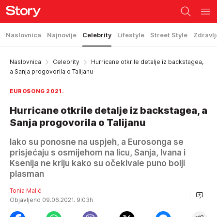
Naslovnica
Najnovije
Celebrity
Lifestyle
Street Style
Zdravlj
Naslovnica
Celebrity
Hurricane otkrile detalje iz backstagea,
a Sanja progovorila o Talijanu
EUROSONG 2021.
Hurricane otkrile detalje iz backstagea, a
Sanja progovorila o Talijanu
Iako su ponosne na uspjeh, a Eurosonga se
prisjećaju s osmijehom na licu, Sanja, Ivana i
Ksenija ne kriju kako su očekivale puno bolji
plasman
Tonia Malić
Objavljeno 09.06.2021. 9:03h