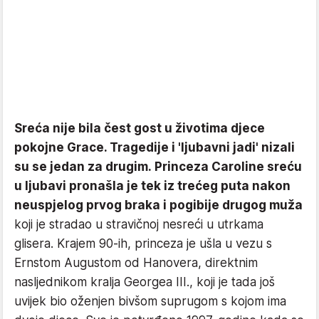
Sreća nije bila čest gost u životima djece
pokojne Grace. Tragedije i 'ljubavni jadi' nizali
su se jedan za drugim. Princeza Caroline sreću
u ljubavi pronašla je tek iz trećeg puta nakon
neuspjelog prvog braka i pogibije drugog muža
koji je stradao u stravičnoj nesreći u utrkama
glisera. Krajem 90-ih, princeza je ušla u vezu s
Ernstom Augustom od Hanovera, direktnim
nasljednikom kralja Georgea III., koji je tada još
uvijek bio oženjen bivšom suprugom s kojom ima