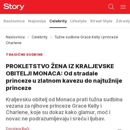
Naslovnica
Najnovije
Celebrity
Lifestyle
Street Style
Zdravlj
Naslovnica
Celebrity
Tužne sudbine Grace Kelly i princeze
Charlene
TRAGIČNE SUDBINE
PROKLETSTVO ŽENA IZ KRALJEVSKE
OBITELJI MONACA: Od stradale
princeze u zlatnom kavezu do najtužnije
princeze
Kraljevsku obitelj od Monaca prati tužna sudbina
vezana za njihove princeze Grace Kelly i
Charlene, koje su dokaz kako glamur, moć i
novac ne podrazumijevaju i sreću i ljubav.
Doroteja Bući