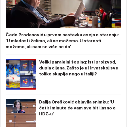
Čedo Prodanović u prvom nastavku eseja o starenju:
'U mladosti želimo, ali ne možemo. U starosti
možemo, ali nam se više ne da'
Veliki paralelni šoping: Isti proizvod,
dupla cijena. Zašto je u Hrvatskoj sve
toliko skuplje nego u Italiji?
Dalija Orešković objavila snimku: 'U
četiri minute će vam sve biti jasno o
HDZ-u'