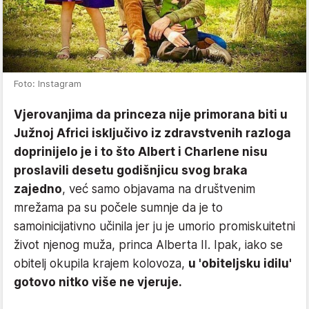
Foto: Instagram
Vjerovanjima da princeza nije primorana biti u
Južnoj Africi isključivo iz zdravstvenih razloga
doprinijelo je i to što Albert i Charlene nisu
proslavili desetu godišnjicu svog braka
zajedno
, već samo objavama na društvenim
mrežama pa su počele sumnje da je to
samoinicijativno učinila jer ju je umorio promiskuitetni
život njenog muža, princa Alberta II. Ipak, iako se
obitelj okupila krajem kolovoza,
u 'obiteljsku idilu'
gotovo nitko više ne vjeruje.