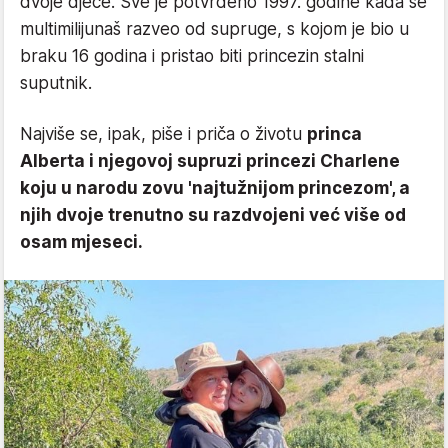
dvoje djece. Sve je potvrđeno 1997. godine kada se
multimilijunaš razveo od supruge, s kojom je bio u
braku 16 godina i pristao biti princezin stalni
suputnik.
Najviše se, ipak, piše i priča o životu
princa
Alberta i njegovoj supruzi princezi Charlene
koju u narodu zovu 'najtužnijom princezom', a
njih dvoje trenutno su razdvojeni već više od
osam mjeseci.