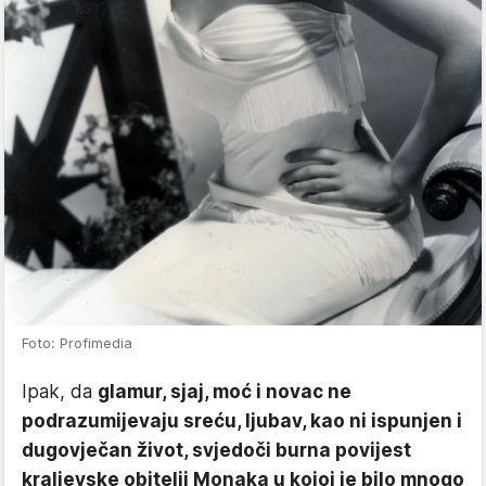
Foto: Profimedia
Ipak, da
glamur, sjaj, moć i novac ne
podrazumijevaju sreću, ljubav, kao ni ispunjen i
dugovječan život, svjedoči burna povijest
kraljevske obitelji Monaka u kojoj je bilo mnogo