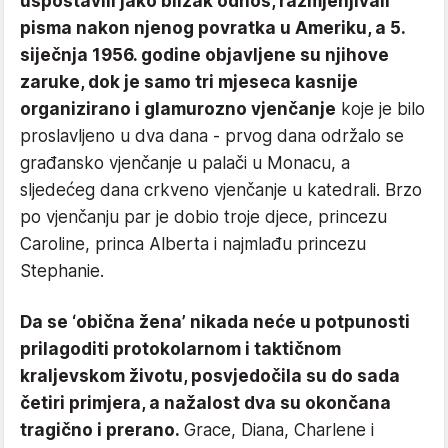
uspostavili jako blizak odnos, razmjenjivali
pisma nakon njenog povratka u Ameriku, a 5.
siječnja 1956. godine objavljene su njihove
zaruke, dok je samo tri mjeseca kasnije
organizirano i glamurozno vjenčanje
koje je bilo
proslavljeno u dva dana - prvog dana održalo se
građansko vjenčanje u palači u Monacu, a
sljedećeg dana crkveno vjenčanje u katedrali. Brzo
po vjenčanju par je dobio troje djece, princezu
Caroline, princa Alberta i najmlađu princezu
Stephanie.
Da se ‘obična žena’ nikada neće u potpunosti
prilagoditi protokolarnom i taktičnom
kraljevskom životu, posvjedočila su do sada
četiri primjera, a nažalost dva su okončana
tragično i prerano.
Grace, Diana, Charlene i