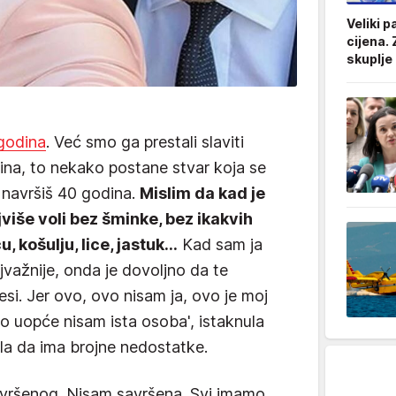
Veliki p
cijena. 
skuplje 
godina
. Već smo ga prestali slaviti
dina, to nekako postane stvar koja se
 navršiš 40 godina.
Mislim da kad je
jviše voli bez šminke, bez ikakvih
, košulju, lice, jastuk...
Kad sam ja
ajvažnije, onda je dovoljno da te
si. Jer ovo, ovo nisam ja, ovo je moj
no uopće nisam ista osoba', istaknula
nala da ima brojne nedostatke.
avršenog. Nisam savršena. Svi imamo