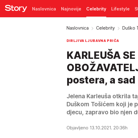
Naslovnica
Najnovije
Celebrity
Lifestyle
S
Pretplata
Naslovnica
Celebrity
Duško T
DIRLJIVA LJUBAVNA PRIČA
KARLEUŠA SE
OBOŽAVATELJA:
postera, a sad
Jelena Karleuša otkrila 
Duškom Tošićem koji je pri
djecu, zapravo bio njen d
Objavljeno 13.10.2021. 20:36h