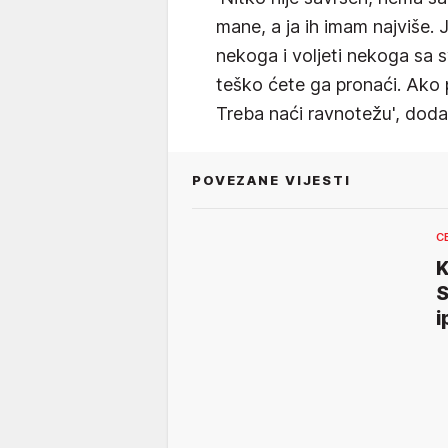
mane, a ja ih imam najviše. J
nekoga i voljeti nekoga sa 
teško ćete ga pronaći. Ako p
Treba naći ravnotežu', dodal
POVEZANE VIJESTI
C
S
i