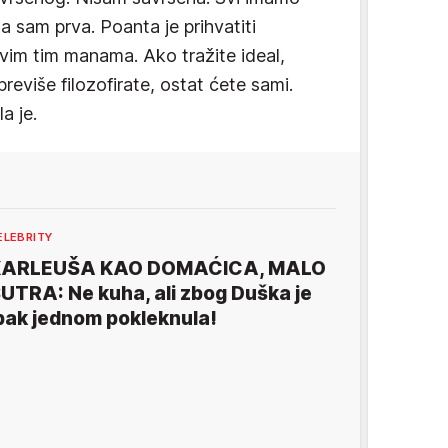
a sam prva. Poanta je prihvatiti
svim tim manama. Ako tražite ideal,
reviše filozofirate, ostat ćete sami.
a je.
ELEBRITY
KARLEUŠA KAO DOMAĆICA, MALO
UTRA: Ne kuha, ali zbog Duška je
pak jednom pokleknula!