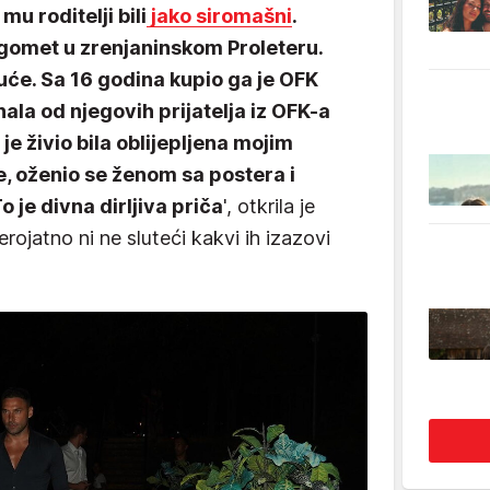
mu roditelji bili
jako siromašni
.
ogomet u zrenjaninskom Proleteru.
kuće. Sa 16 godina kupio ga je OFK
la od njegovih prijatelja iz OFK-a
je živio bila oblijepljena mojim
e, oženio se ženom sa postera i
o je divna dirljiva priča
', otkrila je
rojatno ni ne sluteći kakvi ih izazovi