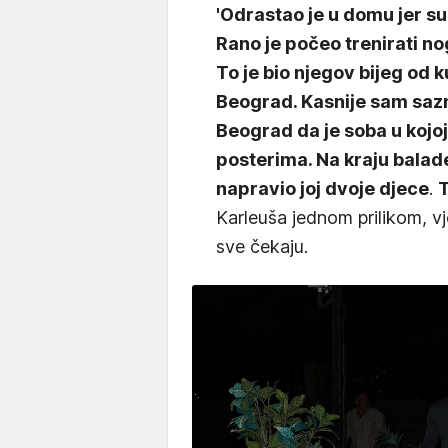
'Odrastao je u domu jer su 
Rano je počeo trenirati n
To je bio njegov bijeg od 
Beograd. Kasnije sam sazna
Beograd da je soba u kojoj 
posterima. Na kraju balad
napravio joj dvoje djece
.
T
Karleuša jednom prilikom, vje
sve čekaju.