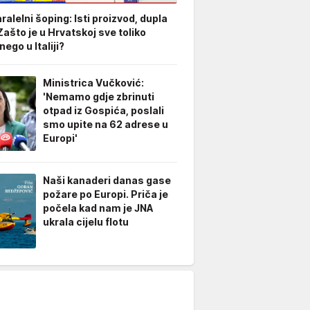
aralelni šoping: Isti proizvod, dupla
Zašto je u Hrvatskoj sve toliko
nego u Italiji?
Ministrica Vučković:
'Nemamo gdje zbrinuti
otpad iz Gospića, poslali
smo upite na 62 adrese u
Europi'
Naši kanaderi danas gase
požare po Europi. Priča je
počela kad nam je JNA
ukrala cijelu flotu