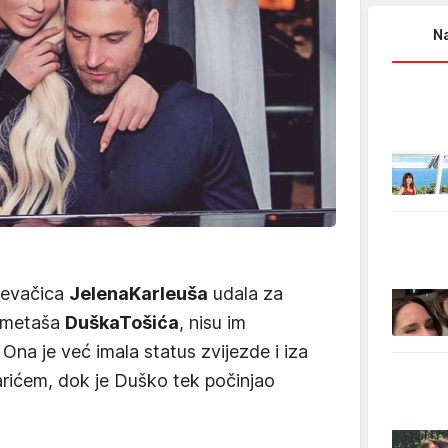
Na
pjevačica
Jelena
Karleuša
udala za
ometaša
Duška
Tošića
, nisu im
 Ona je već imala status zvijezde i iza
arićem, dok je Duško tek počinjao