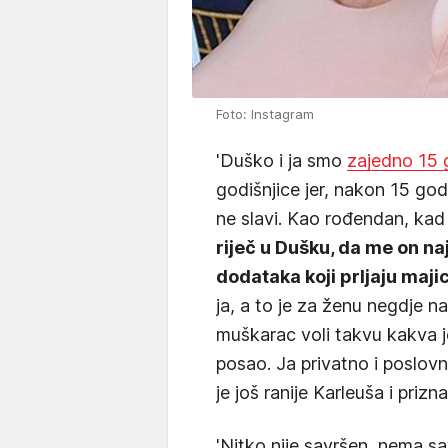
Foto: Instagram
'Duško i ja smo
zajedno 15 
godišnjice jer, nakon 15 go
ne slavi. Kao rođendan, kad
riječ u Dušku, da me on na
dodataka koji prljaju majicu
ja, a to je za ženu negdje n
muškarac voli takvu kakva je
posao. Ja privatno i poslov
je još ranije Karleuša i priz
'Nitko nije savršen, nema s