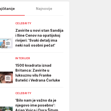
jčitanije
Najnovije
CELEBRITY
Zavirite u novi stan Sandija
i Iline Cenov na opatijskoj
rivijeri: 'Svaki detalj ima
neki naš osobni pečat'
INTERIJER
1500 kvadrata iznad
Britanca: Zavirite u
luksuznu vilu Franke
Batelić i Vedrana Ćorluke
CELEBRITY
'Bilo nam je važno da je
njegovo ime posebno':
Arian Vuica i Dora Šitum