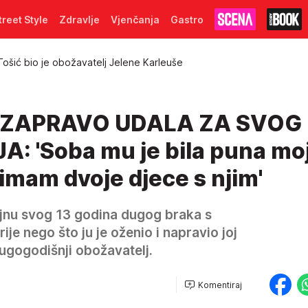
treet Style
Zdravlje
Vjenčanja
Gastro
ošić bio je obožavatelj Jelene Karleuše
 ZAPRAVO UDALA ZA SVOG
 'Soba mu je bila puna mo
 imam dvoje djece s njim'
tajnu svog 13 godina dugog braka s
je nego što ju je oženio i napravio joj
ugogodišnji obožavatelj.
Komentiraj