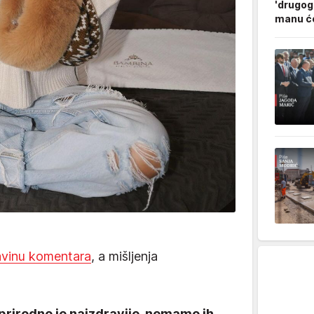
'drugog
manu ćo
avinu komentara
, a mišljenja
 prirodno je najzdravije, nemamo ih