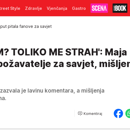
treet Style
Zdravlje
Vjenčanja
Gastro
put pitala fanove za savjet
M? TOLIKO ME STRAH': Maja
božavatelje za savjet, mišlje
azvala je lavinu komentara, a mišljenja
na.
Komentiraj