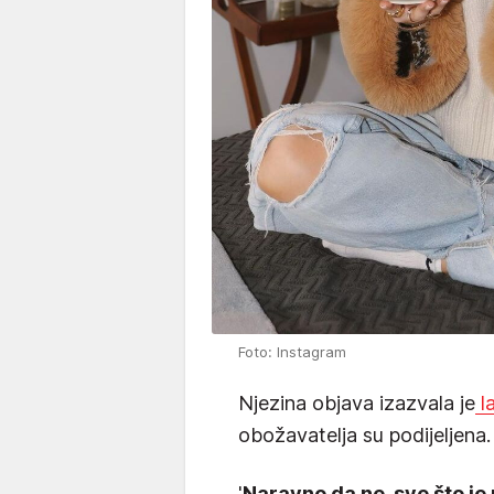
Foto: Instagram
Njezina objava izazvala je
l
obožavatelja su podijeljena.
'
Naravno da ne, sve što je