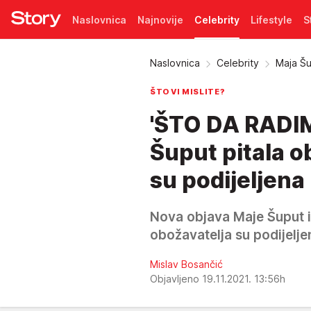
Naslovnica
Najnovije
Celebrity
Lifestyle
S
Pretplata
Naslovnica
Celebrity
Maja Šu
ŠTO VI MISLITE?
'ŠTO DA RADI
Šuput pitala o
su podijeljena
Nova objava Maje Šuput iz
obožavatelja su podijelje
Mislav Bosančić
Objavljeno 19.11.2021. 13:56h