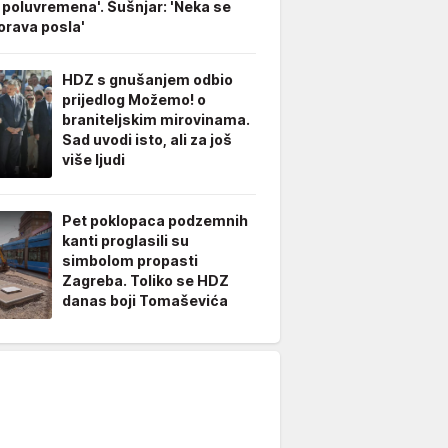
 poluvremena'. Šušnjar: 'Neka se
rava posla'
HDZ s gnušanjem odbio
prijedlog Možemo! o
braniteljskim mirovinama.
Sad uvodi isto, ali za još
više ljudi
Pet poklopaca podzemnih
kanti proglasili su
simbolom propasti
Zagreba. Toliko se HDZ
danas boji Tomaševića