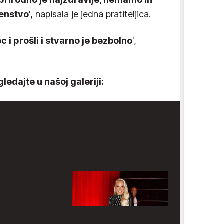
šenstvo
', napisala je jedna pratiteljica.
c i prošli i stvarno je bezbolno
',
ledajte u našoj galeriji: