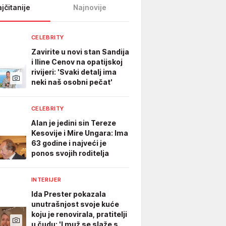
jčitanije
Najnovije
CELEBRITY
Zavirite u novi stan Sandija
i Iline Cenov na opatijskoj
rivijeri: 'Svaki detalj ima
neki naš osobni pečat'
CELEBRITY
Alan je jedini sin Tereze
Kesovije i Mire Ungara: Ima
63 godine i najveći je
ponos svojih roditelja
INTERIJER
Ida Prester pokazala
unutrašnjost svoje kuće
koju je renovirala, pratitelji
u čudu: 'I muž se slaže s