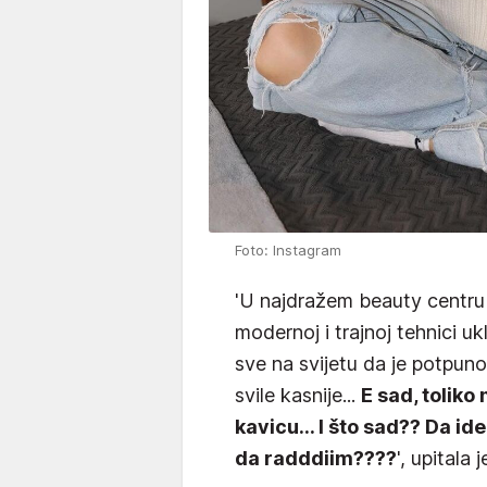
Foto: Instagram
'U najdražem beauty centr
modernoj i trajnoj tehnici uk
sve na svijetu da je potpuno
svile kasnije...
E sad, tolik
kavicu... I što sad?? Da id
da radddiim????
', upitala j