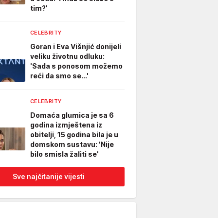
tim?'
CELEBRITY
Goran i Eva Višnjić donijeli
veliku životnu odluku:
'Sada s ponosom možemo
reći da smo se...'
CELEBRITY
Domaća glumica je sa 6
godina izmještena iz
obitelji, 15 godina bila je u
domskom sustavu: 'Nije
bilo smisla žaliti se'
Sve najčitanije vijesti