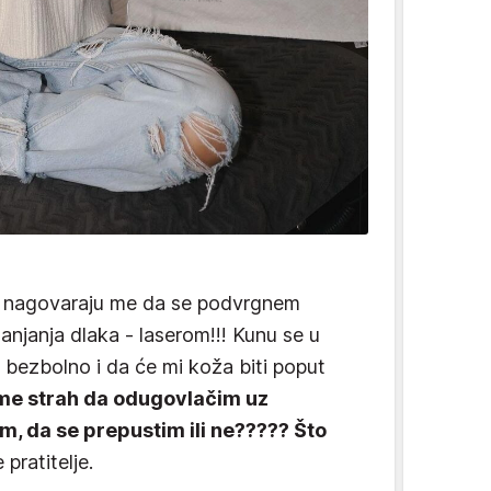
u nagovaraju me da se podvrgnem
lanjanja dlaka - laserom!!! Kunu se u
 bezbolno i da će mi koža biti poput
o me strah da odugovlačim uz
em, da se prepustim ili ne????? Što
e pratitelje.