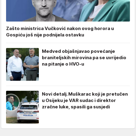
Zašto ministrica Vučković nakon ovog horora u
Gospiću još nije podnijela ostavku
Medved objašnjavao povećanje
braniteljskih mirovina pa se uvrijedio
na pitanje o HVO-u
Novi detalj. Muškarac koji je pretučen
u Osijeku je VAR sudac i direktor
zračne luke, spasili ga susjedi