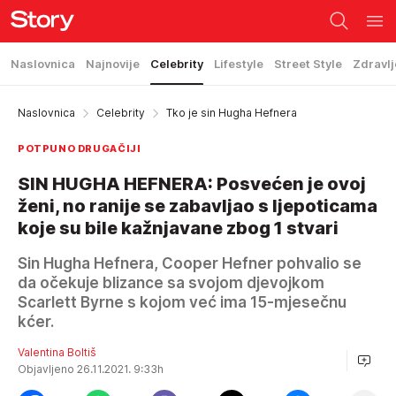
Naslovnica
Najnovije
Celebrity
Lifestyle
Street Style
Zdravlj
Naslovnica
Celebrity
Tko je sin Hugha Hefnera
POTPUNO DRUGAČIJI
SIN HUGHA HEFNERA: Posvećen je ovoj
ženi, no ranije se zabavljao s ljepoticama
koje su bile kažnjavane zbog 1 stvari
Sin Hugha Hefnera, Cooper Hefner pohvalio se
da očekuje blizance sa svojom djevojkom
Scarlett Byrne s kojom već ima 15-mjesečnu
kćer.
Valentina Boltiš
Objavljeno 26.11.2021. 9:33h