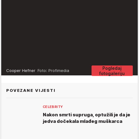
Pogledaj
Cooper Hefner
Foto: Profimedia
fotogaleriju
POVEZANE VIJESTI
CELEBRITY
Nakon smrti supruga, optužili je da je
jedva dočekala mlađeg muškarca