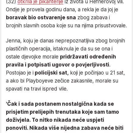
(32)
otkrila je pikanterije
iz života u Hefnerovoj vili.
Ondje je provela godinu dana, a rekla je da joj je
boravak bio ostvarenje sna
zbog zabava i
brojnih slavnih osoba koje su na njima prisustvovale.
Jenna, koju je danas neprepoznatljiva zbog brojnih
plastičnih operacija, istaknula je da su se ona i
ostale djevojke morale
pridržavati određenih
pravila i potpisati ugovor o povjerljivosti
.
Postojao je i
policijski sat,
koji je počinjao u 21 sat,
a ako bi Playboyeve zečice zakasnile, morale su
spavati na travi ispred vile.
'Čak i sada postanem nostalgična kada se
prisjetim prelijepih trenutaka koje sam tamo
doživjela. To nitko nikada neće uspjeti
ponoviti. Nikada više nijedna zabava neće biti