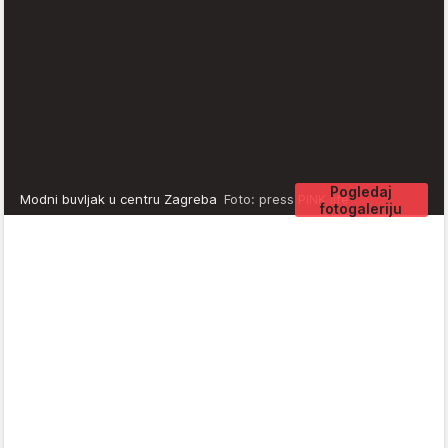
Pogledaj
Modni buvljak u centru Zagreba
Foto: press PINK life
fotogaleriju