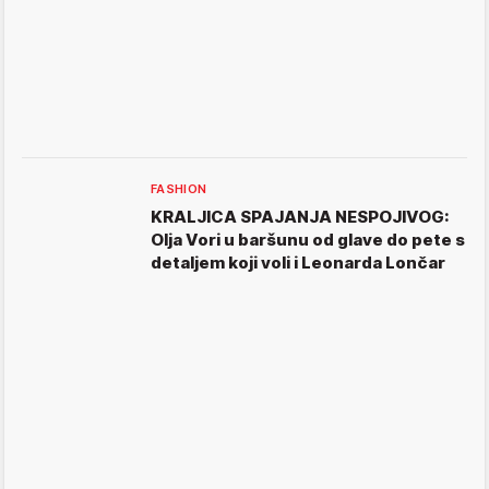
FASHION
KRALJICA SPAJANJA NESPOJIVOG:
Olja Vori u baršunu od glave do pete s
detaljem koji voli i Leonarda Lončar