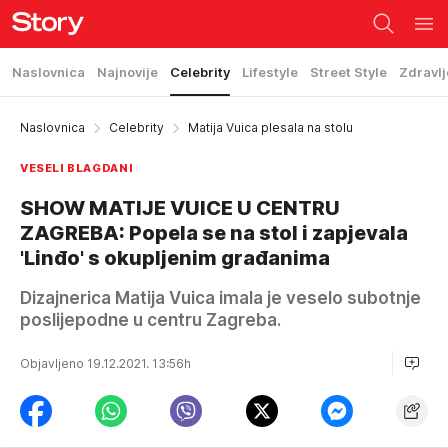
Naslovnica
Najnovije
Celebrity
Lifestyle
Street Style
Zdravlj
Naslovnica
Celebrity
Matija Vuica plesala na stolu
VESELI BLAGDANI
SHOW MATIJE VUICE U CENTRU
ZAGREBA: Popela se na stol i zapjevala
'Linđo' s okupljenim građanima
Dizajnerica Matija Vuica imala je veselo subotnje
poslijepodne u centru Zagreba.
Objavljeno 19.12.2021. 13:56h