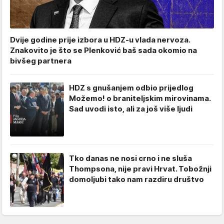
Dvije godine prije izbora u HDZ-u vlada nervoza.
Znakovito je što se Plenković baš sada okomio na
bivšeg partnera
HDZ s gnušanjem odbio prijedlog
Možemo! o braniteljskim mirovinama.
Sad uvodi isto, ali za još više ljudi
Tko danas ne nosi crno i ne sluša
Thompsona, nije pravi Hrvat. Tobožnji
domoljubi tako nam razdiru društvo