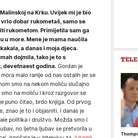
Malinskoj na Krku. Uvijek mi je bio
p, vrlo dobar rukometaš, samo se
iti rukometom. Primijetila sam ga
avu u more. Mene je mama naučila
skakala, a danas i moja djeca.
ah dojmila, tako je to s
 devetnaest godina.
Gordan je
 mora malo ranije od nas ostalih jer se
dnom smo na nekom moliću slučajno
li smo na moliću i kroz razgovor se
o je puno čitao, brdo knjiga. Od prvog
 znao je to i objasniti. I danas je
ale politika i društvo. Možda smo i
ljubav, no ljetna ljubav se pretvorila u
Thompso
ce', ispričala je u intervjuu za
Jutarnji