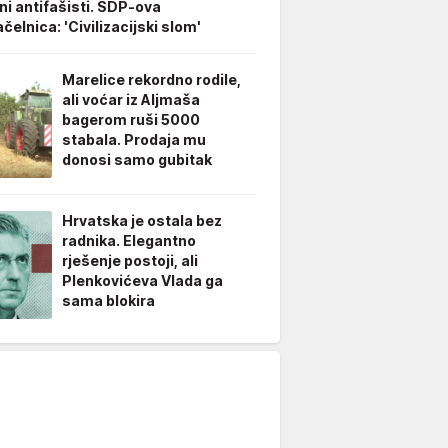
ani antifašisti. SDP-ova
elnica: 'Civilizacijski slom'
Marelice rekordno rodile,
ali voćar iz Aljmaša
bagerom ruši 5000
stabala. Prodaja mu
donosi samo gubitak
Hrvatska je ostala bez
radnika. Elegantno
rješenje postoji, ali
Plenkovićeva Vlada ga
sama blokira