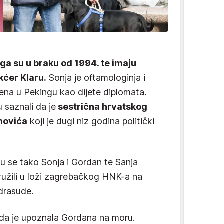
ga su u braku od 1994. te imaju
kćer Klaru.
Sonja je oftamologinja i
đena u Pekingu kao dijete diplomata.
 saznali da je
sestrična hrvatskog
novića
koji je dugi niz godina politički
u se tako Sonja i Gordan te Sanja
ružili u loži zagrebačkog HNK-a na
edrasude.
 da je upoznala Gordana na moru.