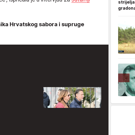
strijelj
gradonač
nika Hrvatskog sabora i supruge