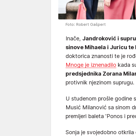
Foto: Robert Gašpert
Inače,
Jandroković i supru
sinove Mihaela i Juricu te 
doktorica znanosti te je ro
Mnoge je iznenadilo
kada su
predsjednika Zorana Mila
protivnik njezinom suprugu.
U studenom prošle godine s
Musić Milanović sa sinom d
premijeri baleta 'Ponos i pr
Sonja je svojedobno otkrila