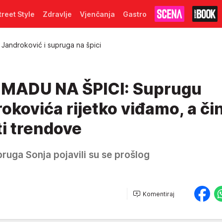
treet Style
Zdravlje
Vjenčanja
Gastro
Jandroković i supruga na špici
MADU NA ŠPICI: Suprugu
kovića rijetko viđamo, a čin
ti trendove
ruga Sonja pojavili su se prošlog
Komentiraj