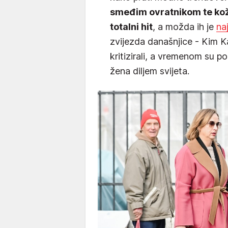
smeđim ovratnikom te kož
totalni hit
, a možda ih je
na
zvijezda današnjice - Kim K
kritizirali, a vremenom su 
žena diljem svijeta.