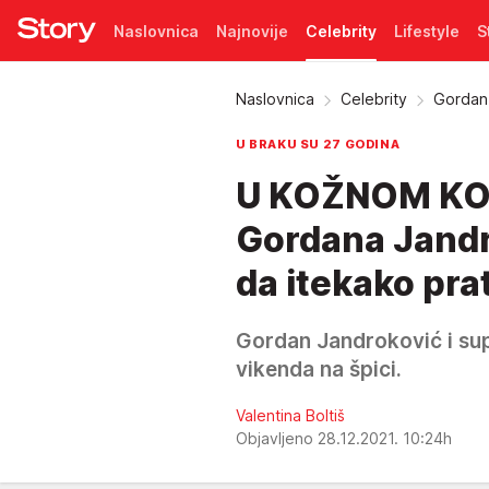
Naslovnica
Najnovije
Celebrity
Lifestyle
S
Pretplata
Naslovnica
Celebrity
Gordan 
U BRAKU SU 27 GODINA
U KOŽNOM KO
Gordana Jandro
da itekako pra
Gordan Jandroković i sup
vikenda na špici.
Valentina Boltiš
Objavljeno 28.12.2021. 10:24h