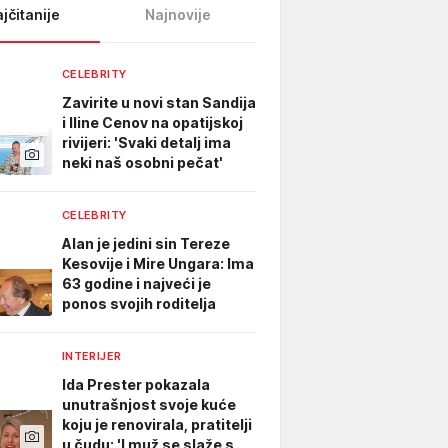
jčitanije
Najnovije
CELEBRITY
Zavirite u novi stan Sandija
i Iline Cenov na opatijskoj
rivijeri: 'Svaki detalj ima
neki naš osobni pečat'
CELEBRITY
Alan je jedini sin Tereze
Kesovije i Mire Ungara: Ima
63 godine i najveći je
ponos svojih roditelja
INTERIJER
Ida Prester pokazala
unutrašnjost svoje kuće
koju je renovirala, pratitelji
u čudu: 'I muž se slaže s