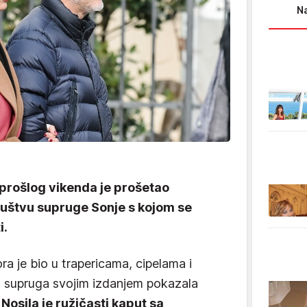
Na
prošlog vikenda je prošetao
štvu supruge Sonje s kojom se
i.
a je bio u trapericama, cipelama i
a supruga svojim izdanjem pokazala
.
Nosila je ružičasti kaput sa