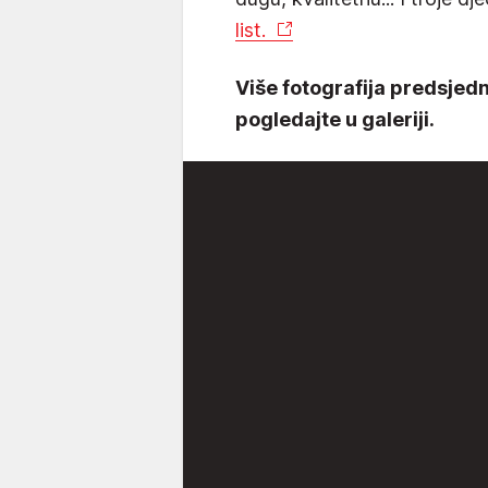
list.
Više fotografija predsjed
pogledajte u galeriji.