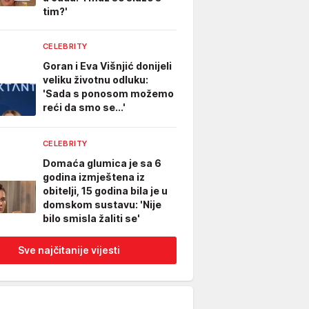
tim?'
CELEBRITY
Goran i Eva Višnjić donijeli
veliku životnu odluku:
'Sada s ponosom možemo
reći da smo se...'
CELEBRITY
Domaća glumica je sa 6
godina izmještena iz
obitelji, 15 godina bila je u
domskom sustavu: 'Nije
bilo smisla žaliti se'
Sve najčitanije vijesti