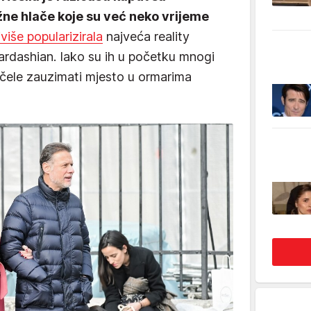
ne hlače koje su već neko vrijeme
jviše popularizirala
najveća reality
ardashian. Iako su ih u početku mnogi
počele zauzimati mjesto u ormarima