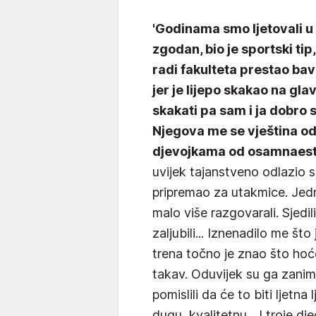
'Godinama smo ljetovali u 
zgodan, bio je sportski ti
radi fakulteta prestao bav
jer je lijepo skakao na gl
skakati pa sam i ja dobro 
Njegova me se vještina odm
djevojkama od osamnaest,
uvijek tajanstveno odlazio s
pripremao za utakmice. Je
malo više razgovarali. Sjedi
zaljubili... Iznenadilo me št
trena točno je znao što hoće,
takav. Oduvijek su ga zanim
pomislili da će to biti ljetna 
dugu, kvalitetnu... I troje dje