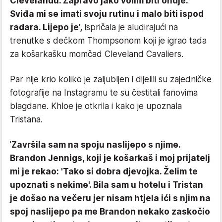
Clevelandu. Zapravo jako volim biti ondje.
Sviđa mi se imati svoju rutinu i malo biti ispod
radara. Lijepo je',
ispričala je aludirajući na
trenutke s dečkom Thompsonom koji je igrao tada
za košarkašku momčad Cleveland Cavaliers.
Par nije krio koliko je zaljubljen i dijelili su zajedničke
fotografije na Instagramu te su čestitali fanovima
blagdane. Khloe je otkrila i kako je upoznala
Tristana.
'
Završila sam na spoju naslijepo s njime.
Brandon Jennigs, koji je košarkaš i moj prijatelj
mi je rekao: 'Tako si dobra djevojka. Želim te
upoznati s nekime'. Bila sam u hotelu i Tristan
je došao na večeru jer nisam htjela ići s njim na
spoj naslijepo pa me Brandon nekako zaskočio