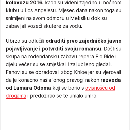
kolovozu 2016.
kada su viđeni zajedno u noćnom
klubu u Los Angelesu. Mjesec dana nakon toga su
snimljeni na svom odmoru u Meksiku dok su
zabavljali vozeći skutere za vodu.
Ubrzo su odlučili
odraditi prvo zajedničko javno
pojavljivanje i potvrditi svoju romansu
. Došli su
skupa na rođendansku zabavu repera Flo Ride i
cijelu večer su se smješkali i zaljubljeno gledali.
Fanovi su se obradovali zbog Khloe jer su vjerovali
da je konačno našla 'onog pravog' nakon
razvoda
od Lamara Odoma
koji se borio s
ovisnošću od
drogama
i predozirao se te umalo umro.