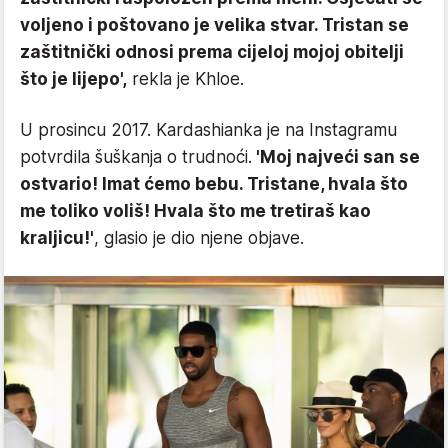
voljeno i poštovano je velika stvar. Tristan se
zaštitnički odnosi prema cijeloj mojoj obitelji
što je lijepo',
rekla je Khloe.
U prosincu 2017. Kardashianka je na Instagramu
potvrdila šuškanja o trudnoći.
'Moj najveći san se
ostvario! Imat ćemo bebu. Tristane, hvala što
me toliko voliš! Hvala što me tretiraš kao
kraljicu!'
, glasio je dio njene objave.