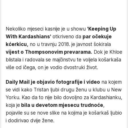
Nekoliko mjeseci kasnije je u showu
'Keeping Up
With Kardashians'
otkriveno da
par očekuje
kćerkicu,
no u travnju 2018. je javnost šokirala
vijest o Thompsonovim prevarama.
Dok je Khloe
blistala i radovala se majčinstvu te voljela košarkaša
više od ičega, on je vodio dvostruki život.
Daily Mail je objavio fotografije i video
na kojem
se vidi kako Tristan ljubi drugu ženu u klubu u New
Yorku. Kao da to nije bilo dovoljno za Kardashianku,
koja je
bila u devetom mjesecu trudnoće
,
pojavile su se nove slike na kojima je košarkaš ljubio
i dodirivao dvije žene.