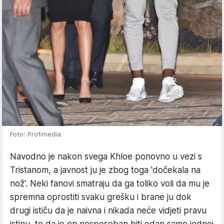
Foto: Profimedia
Navodno je nakon svega Khloe ponovno u vezi s
Tristanom, a javnost ju je zbog toga 'dočekala na
nož'. Neki fanovi smatraju da ga toliko voli da mu je
spremna oprostiti svaku grešku i brane ju dok
drugi ističu da je naivna i nikada neće vidjeti pravu
istinu, to da je on nesposoban biti odan samo jednoj