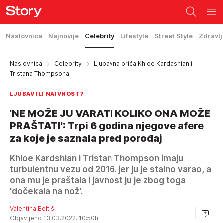
Naslovnica
Najnovije
Celebrity
Lifestyle
Street Style
Zdravlj
Naslovnica
Celebrity
Ljubavna priča Khloe Kardashian i
Tristana Thompsona
LJUBAV ILI NAIVNOST?
'NE MOŽE JU VARATI KOLIKO ONA MOŽE
PRAŠTATI': Trpi 6 godina njegove afere
za koje je saznala pred porođaj
Khloe Kardshian i Tristan Thompson imaju
turbulentnu vezu od 2016. jer ju je stalno varao, a
ona mu je praštala i javnost ju je zbog toga
'dočekala na nož'.
Valentina Boltiš
Objavljeno 13.03.2022. 10:50h