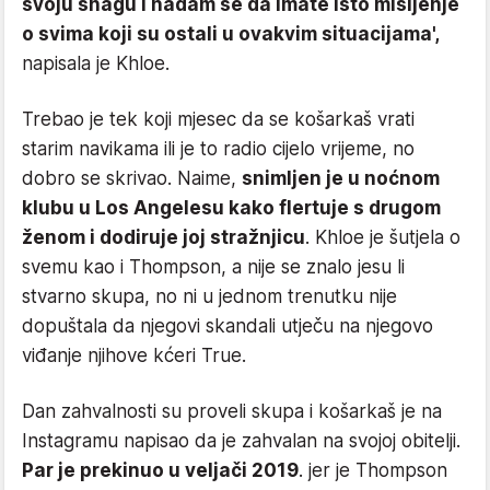
svoju snagu i nadam se da imate isto mišljenje
o svima koji su ostali u ovakvim situacijama',
napisala je Khloe.
Trebao je tek koji mjesec da se košarkaš vrati
starim navikama ili je to radio cijelo vrijeme, no
dobro se skrivao. Naime,
snimljen je u noćnom
klubu u Los Angelesu kako flertuje s drugom
ženom i dodiruje joj stražnjicu
. Khloe je šutjela o
svemu kao i Thompson, a nije se znalo jesu li
stvarno skupa, no ni u jednom trenutku nije
dopuštala da njegovi skandali utječu na njegovo
viđanje njihove kćeri True.
Dan zahvalnosti su proveli skupa i košarkaš je na
Instagramu napisao da je zahvalan na svojoj obitelji.
Par je prekinuo u veljači 2019
. jer je Thompson