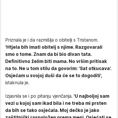
Priznala je i da razmišlja o obitelji s Tristanom.
'Htjela bih imati obitelj s njime. Razgovarali
smo o tome. Znam da bi bio divan tata.
Definitivno želim biti mama. No vršim pritisak
na to. Ne u tom stilu da govorim: 'Sat otkucava'.
Osjećam u svojoj duši da će se to dogoditi',
istaknula je.
Izjasnila se i po pitanju vjenčanja.
'U najboljoj sam
vezi u kojoj sam ikad bila i ne treba mi prsten
da bih se tako osjećala. Moj dečko je jako
zaštitnički raspoložen prema meni. Osjećati se