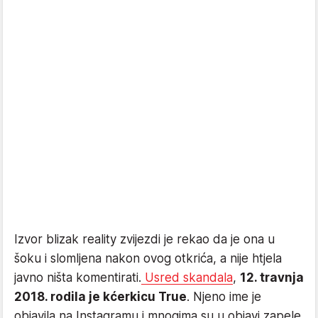
Izvor blizak reality zvijezdi je rekao da je ona u
šoku i slomljena nakon ovog otkrića, a nije htjela
javno ništa komentirati.
Usred skandala
,
12. travnja
2018. rodila je kćerkicu True
. Njeno ime je
objavila na Instagramu i mnogima su u objavi zapele