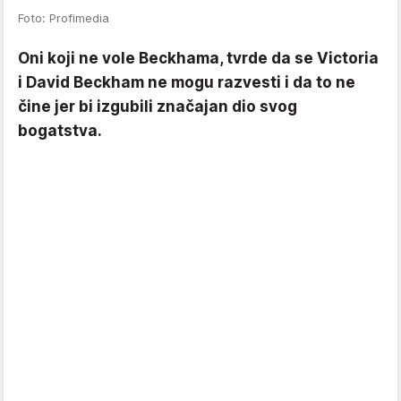
Foto: Profimedia
Oni koji ne vole Beckhama, tvrde da se Victoria
i David Beckham ne mogu razvesti i da to ne
čine jer bi izgubili značajan dio svog
bogatstva.