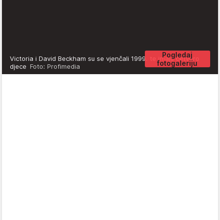
Pogledaj
Victoria i David Beckham su se vjenčali 1999. te imaju četvero
fotogaleriju
djece
Foto: Profimedia