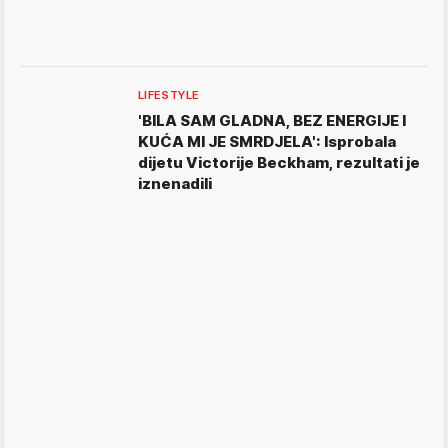
LIFESTYLE
'BILA SAM GLADNA, BEZ ENERGIJE I
KUĆA MI JE SMRDJELA': Isprobala
dijetu Victorije Beckham, rezultati je
iznenadili