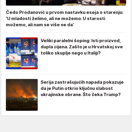
Čedo Prodanović u prvom nastavku eseja o starenju:
'U mladosti želimo, ali ne možemo. U starosti
možemo, ali nam se više ne da'
Veliki paralelni šoping: Isti proizvod,
dupla cijena. Zašto je u Hrvatskoj sve
toliko skuplje nego u Italiji?
Serija zastrašujućih napada pokazuje
da je Putin otkrio ključnu slabost
ukrajinske obrane. Što čeka Trump?