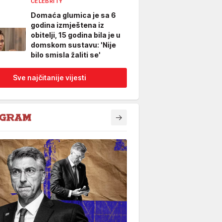
CELEBRITY
Domaća glumica je sa 6
godina izmještena iz
obitelji, 15 godina bila je u
domskom sustavu: 'Nije
bilo smisla žaliti se'
Sve najčitanije vijesti