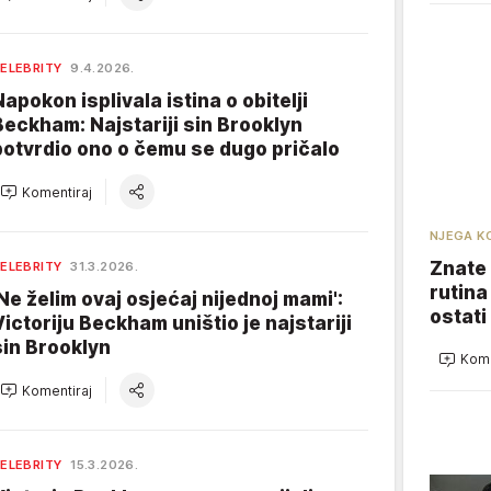
ELEBRITY
9.4.2026.
Napokon isplivala istina o obitelji
Beckham: Najstariji sin Brooklyn
potvrdio ono o čemu se dugo pričalo
Komentiraj
NJEGA K
Znate 
ELEBRITY
31.3.2026.
rutina
'Ne želim ovaj osjećaj nijednoj mami':
ostati
Victoriju Beckham uništio je najstariji
sin Brooklyn
Kome
Komentiraj
ELEBRITY
15.3.2026.