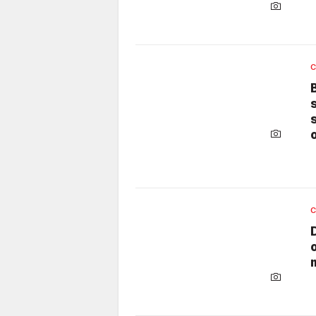
C
C
o