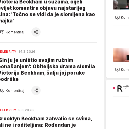
Victoria Beckham u suzama, cijeli
svijet komentira objavu najstarijeg
sina: 'Točno se vidi da je slomljena kao
Kome
majka'
Komentiraj
ELEBRITY
14.3.2026.
'Sin ju je uništio svojim ružnim
ponašanjem': Obiteljska drama slomila
Kome
Victoriju Beckham, šalju joj poruke
podrške
Komentiraj
ELEBRITY
5.3.2026.
Brooklyn Beckham zahvalio se svima,
ali ne i roditeljima: Rođendan je