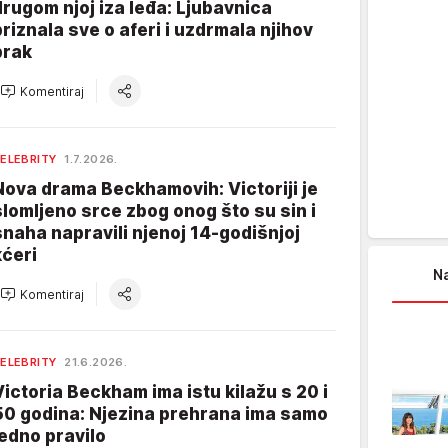
drugom njoj iza leđa: Ljubavnica
priznala sve o aferi i uzdrmala njihov
brak
Komentiraj
ELEBRITY
1.7.2026.
Nova drama Beckhamovih: Victoriji je
slomljeno srce zbog onog što su sin i
snaha napravili njenoj 14-godišnjoj
kćeri
Na
Komentiraj
ELEBRITY
21.6.2026.
Victoria Beckham ima istu kilažu s 20 i
50 godina: Njezina prehrana ima samo
jedno pravilo