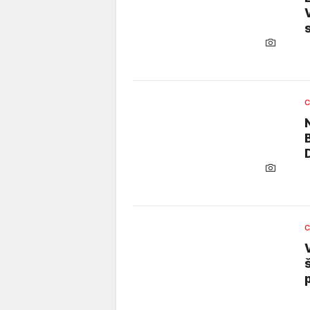
C
C
p