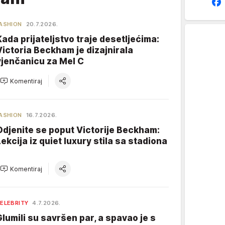
ASHION
20.7.2026.
Kada prijateljstvo traje desetljećima:
Victoria Beckham je dizajnirala
vjenčanicu za Mel C
Komentiraj
ASHION
16.7.2026.
Odjenite se poput Victorije Beckham:
Lekcija iz quiet luxury stila sa stadiona
Komentiraj
ELEBRITY
4.7.2026.
Glumili su savršen par, a spavao je s