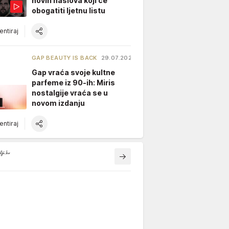
novih naslova koji će
obogatiti ljetnu listu
ntiraj
GAP BEAUTY IS BACK
29.07.2026.
Gap vraća svoje kultne
parfeme iz 90-ih: Miris
nostalgije vraća se u
novom izdanju
ntiraj