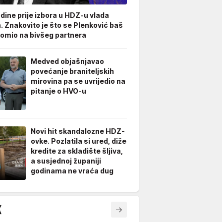
odine prije izbora u HDZ-u vlada
. Znakovito je što se Plenković baš
omio na bivšeg partnera
Medved objašnjavao
povećanje braniteljskih
mirovina pa se uvrijedio na
pitanje o HVO-u
Novi hit skandalozne HDZ-
ovke. Pozlatila si ured, diže
kredite za skladište šljiva,
a susjednoj županiji
godinama ne vraća dug