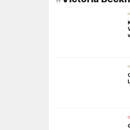
F
F
C