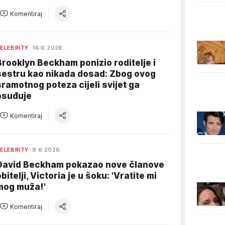
Komentiraj
ELEBRITY
16.6.2026.
Brooklyn Beckham ponizio roditelje i
sestru kao nikada dosad: Zbog ovog
sramotnog poteza cijeli svijet ga
osuđuje
Komentiraj
ELEBRITY
9.6.2026.
David Beckham pokazao nove članove
bitelji, Victoria je u šoku: 'Vratite mi
mog muža!'
Komentiraj