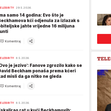
ELEBRITY
29.5.2026.
Ima samo 14 godina: Evo što je
Beckhamova kći odjenula za izlazak s
obiteljske jahte vrijedne 16 milijuna
funti
Komentiraj
ELEBRITY
8.5.2026.
'Ovo je jezivo': Fanove zgrozilo kako se
David Beckham ponaša prema kćeri
kad misli da ga nitko ne gleda
Komentiraj
ELEBRITY
8.5.2026.
Eskalirao rat u kući Beckhamovih: