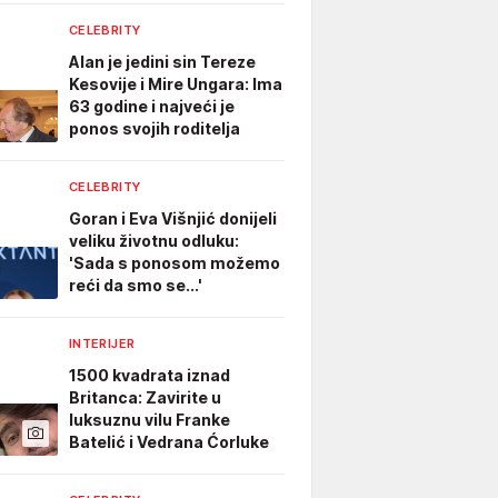
CELEBRITY
Alan je jedini sin Tereze
Kesovije i Mire Ungara: Ima
63 godine i najveći je
ponos svojih roditelja
CELEBRITY
Goran i Eva Višnjić donijeli
veliku životnu odluku:
'Sada s ponosom možemo
reći da smo se...'
INTERIJER
1500 kvadrata iznad
Britanca: Zavirite u
luksuznu vilu Franke
Batelić i Vedrana Ćorluke