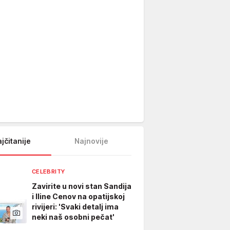
jčitanije
Najnovije
CELEBRITY
Zavirite u novi stan Sandija
i Iline Cenov na opatijskoj
rivijeri: 'Svaki detalj ima
neki naš osobni pečat'