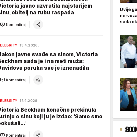
Victoria javno uzvratila najstarijem
Dvije g
sinu, obitelj na rubu raspada
nervoza
sada ok
Komentiraj
ELEBRITY
18.4.2026.
Nakon javne svađe sa sinom, Victoria
Beckham sada je i na meti muža:
Davidova poruka sve je iznenadila
Komentiraj
ELEBRITY
17.4.2026.
Victoria Beckham konačno prekinula
šutnju o sinu koji ju je izdao: 'Samo smo
okušali...'
Komentiraj