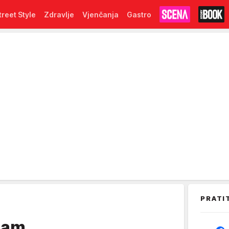
treet Style
Zdravlje
Vjenčanja
Gastro
PRATI
ham