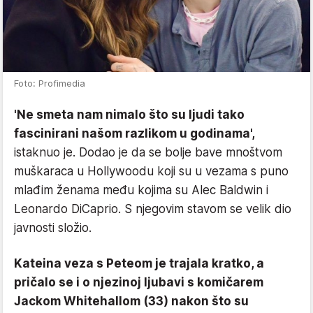
Foto: Profimedia
'Ne smeta nam nimalo što su ljudi tako
fascinirani našom razlikom u godinama',
istaknuo je. Dodao je da se bolje bave mnoštvom
muškaraca u Hollywoodu koji su u vezama s puno
mlađim ženama među kojima su Alec Baldwin i
Leonardo DiCaprio. S njegovim stavom se velik dio
javnosti složio.
Kateina veza s Peteom je trajala kratko, a
pričalo se i o njezinoj ljubavi s komičarem
Jackom Whitehallom (33) nakon što su