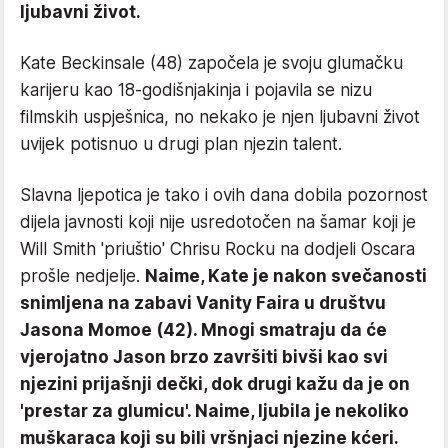
ljubavni život.
Kate Beckinsale (48) započela je svoju glumačku
karijeru kao 18-godišnjakinja i pojavila se nizu
filmskih uspješnica, no nekako je njen ljubavni život
uvijek potisnuo u drugi plan njezin talent.
Slavna ljepotica je tako i ovih dana dobila pozornost
dijela javnosti koji nije usredotočen na šamar koji je
Will Smith 'priuštio' Chrisu Rocku na dodjeli Oscara
prošle nedjelje.
Naime, Kate je nakon svečanosti
snimljena na zabavi Vanity Faira u društvu
Jasona Momoe (42). Mnogi smatraju da će
vjerojatno Jason brzo završiti bivši kao svi
njezini prijašnji dečki, dok drugi kažu da je on
'prestar za glumicu'. Naime, ljubila je nekoliko
muškaraca koji su bili vršnjaci njezine kćeri.