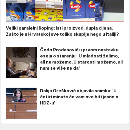
Veliki paralelni šoping: Isti proizvod, dupla cijena.
Zašto je u Hrvatskoj sve toliko skuplje nego u Italiji?
Čedo Prodanović u prvom nastavku
eseja o starenju: 'U mladosti želimo,
ali ne možemo. U starosti možemo, ali
nam se više ne da'
Dalija Orešković objavila snimku: 'U
četiri minute će vam sve biti jasno o
HDZ-u'