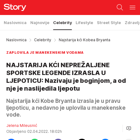
Naslovnica
Najnovije
Celebrity
Lifestyle
Street Style
Zdravlj
Naslovnica
Celebrity
Najstarija kći Kobea Bryanta
ZAPLOVILA JE MANEKENSKIM VODAMA
NAJSTARIJA KĆI NEPREŽALJENE
SPORTSKE LEGENDE IZRASLA U
LJEPOTICU: Nazivaju je boginjom, a od
nje je naslijedila ljepotu
Najstarija kći Kobe Bryanta izrasla je u pravu
ljepoticu, a nedavno je uplovila u manekenske
vode.
Jelena Mileusnić
Objavljeno 02.04.2022. 18:02h