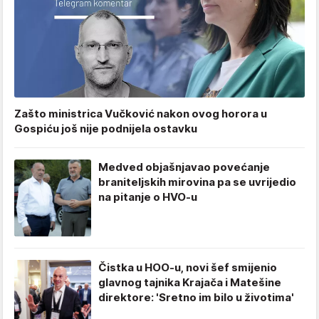
Zašto ministrica Vučković nakon ovog horora u
Gospiću još nije podnijela ostavku
Medved objašnjavao povećanje
braniteljskih mirovina pa se uvrijedio
na pitanje o HVO-u
Čistka u HOO-u, novi šef smijenio
glavnog tajnika Krajača i Matešine
direktore: 'Sretno im bilo u životima'