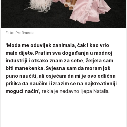
Foto: Profimedia
'Moda me oduvijek zanimala, čak i kao vrlo
malo dijete. Pratim sva događanja u modnoj
industriji i otkako znam za sebe, željela sam
biti manekenka. Svjesna sam da moram još
puno naučiti, ali osjećam da mi je ovo odlična
prilika da naučim i izrazim se na najkreativniji
mogući način
', rekla je nedavno lijepa Natalia.