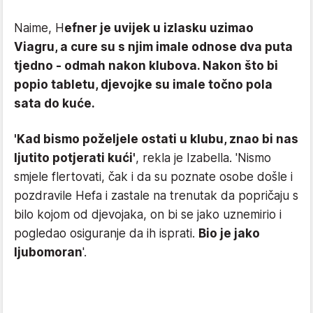
Naime, H
efner je uvijek u izlasku uzimao
Viagru, a cure su s njim imale odnose dva puta
tjedno - odmah nakon klubova. Nakon što bi
popio tabletu, djevojke su imale točno pola
sata do kuće.
'Kad bismo poželjele ostati u klubu, znao bi nas
ljutito potjerati kući'
, rekla je Izabella. 'Nismo
smjele flertovati, čak i da su poznate osobe došle i
pozdravile Hefa i zastale na trenutak da popričaju s
bilo kojom od djevojaka, on bi se jako uznemirio i
pogledao osiguranje da ih isprati.
Bio je jako
ljubomoran
'.