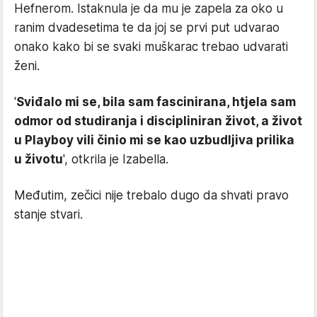
Hefnerom. Istaknula je da mu je zapela za oko u
ranim dvadesetima te da joj se prvi put udvarao
onako kako bi se svaki muškarac trebao udvarati
ženi.
'
Sviđalo mi se, bila sam fascinirana, htjela sam
odmor od studiranja i discipliniran život, a život
u Playboy vili činio mi se kao uzbudljiva prilika
u životu
', otkrila je Izabella.
Međutim, zečici nije trebalo dugo da shvati pravo
stanje stvari.