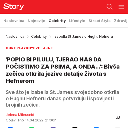
Naslovnica
Najnovije
Celebrity
Lifestyle
Street Style
Zdravlj
Naslovnica
Celebrity
Izabella St James o Hughu Hefneru
CURE PLAYBOYEVE TAJNE
'POPIO BI PILULU, TJERAO NAS DA
POČISTIMO ZA PSIMA, A ONDA...': Bivša
zečica otkrila jezive detalje života s
Hefnerom
Sve što je Izabella St. James svojedobno otkrila
o Hughu Hefneru danas potvrđuju i ispovijesti
brojnih zečica.
Jelena Mileusnić
Objavljeno 14.04.2022. 21:00h