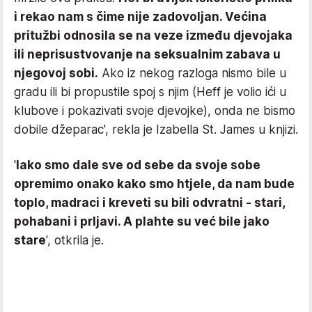
i rekao nam s čime nije zadovoljan. Većina
pritužbi odnosila se na veze između djevojaka
ili neprisustvovanje na seksualnim zabava u
njegovoj sobi.
Ako iz nekog razloga nismo bile u
gradu ili bi propustile spoj s njim (Heff je volio ići u
klubove i pokazivati ​​svoje djevojke), onda ne bismo
dobile džeparac', rekla je Izabella St. James u knjizi.
'
Iako smo dale sve od sebe da svoje sobe
opremimo onako kako smo htjele, da nam bude
toplo, madraci i kreveti su bili odvratni - stari,
pohabani i prljavi. A plahte su već bile jako
stare
', otkrila je.