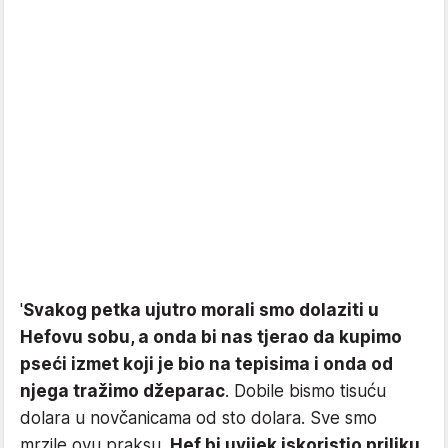
'
Svakog petka ujutro morali smo dolaziti u
Hefovu sobu, a onda bi nas tjerao da kupimo
pseći izmet koji je bio na tepisima i onda od
njega tražimo džeparac
. Dobile bismo tisuću
dolara u novčanicama od sto dolara. Sve smo
mrzile ovu praksu.
Hef bi uvijek iskoristio priliku