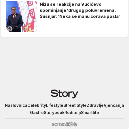
Nižu se reakcije na Vučićevo
spominjanje 'drugog poluvremena'.
Šušnjar: 'Neka se manu ćorava posla'
Story
Naslovnica
Celebrity
Lifestyle
Street Style
Zdravlje
Vjenčanja
Gastro
Storybook
Roditelji
Smartlife