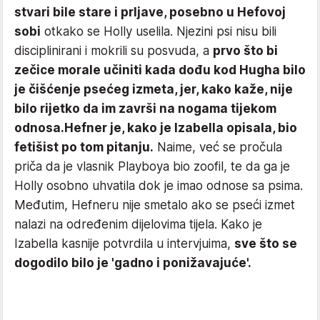
stvari bile stare i prljave, posebno u Hefovoj
sobi
otkako se Holly uselila. Njezini psi nisu bili
disciplinirani i mokrili su posvuda, a
prvo što bi
zečice morale učiniti kada dođu kod Hugha bilo
je čišćenje psećeg izmeta, jer, kako kaže, nije
bilo rijetko da im završi na nogama tijekom
odnosa.
Hefner je, kako je Izabella opisala, bio
fetišist po tom pitanju.
Naime, već se pročula
priča da je vlasnik Playboya bio zoofil, te da ga je
Holly osobno uhvatila dok je imao odnose sa psima.
Međutim, Hefneru nije smetalo ako se pseći izmet
nalazi na određenim dijelovima tijela. Kako je
Izabella kasnije potvrdila u intervjuima,
sve što se
dogodilo bilo je 'gadno i ponižavajuće'.