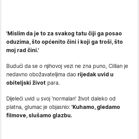
'Mislim da je to za svakog tatu čiji ga posao
oduzima, što općenito čini i koji ga troši, što
moj rad čini.'
Budući da se o njihovoj vezi ne zna puno, Cillian je
nedavno obožavateljima dao
rijedak uvid u
obiteljski život
para.
Dijeleći uvid u svoj 'normalan' život daleko od
platna, glumac je objasnio:
'Kuhamo, gledamo
filmove, slušamo glazbu.