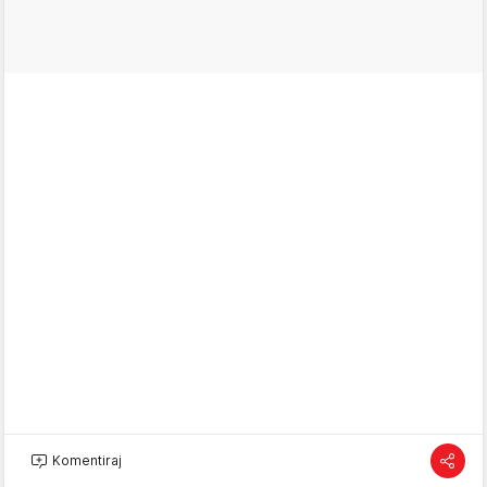
Komentiraj
Prethodna vijest
Sljedeća vijest