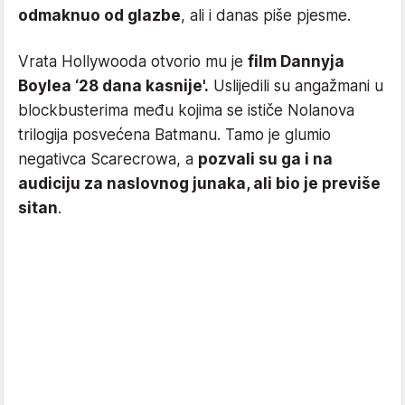
odmaknuo od glazbe
, ali i danas piše pjesme.
Vrata Hollywooda otvorio mu je
film Dannyja
Boylea ‘28 dana kasnije'.
Uslijedili su angažmani u
blockbusterima među kojima se ističe Nolanova
trilogija posvećena Batmanu. Tamo je glumio
negativca Scarecrowa, a
pozvali su ga i na
audiciju za naslovnog junaka, ali bio je previše
sitan
.