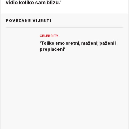
vidio koliko sam blizu.'
POVEZANE VIJESTI
CELEBRITY
'Toliko smo sretni, maženi, paženi i
preplaćeni'