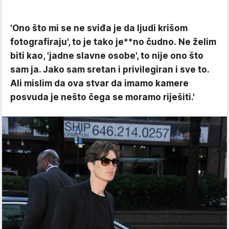
'Ono što mi se ne sviđa je da ljudi krišom
fotografiraju', to je tako je**no čudno. Ne želim
biti kao, 'jadne slavne osobe', to nije ono što
sam ja. Jako sam sretan i privilegiran i sve to.
Ali mislim da ova stvar da imamo kamere
posvuda je nešto čega se moramo riješiti.'