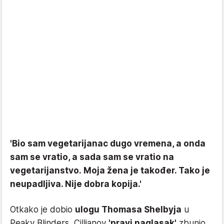
'Bio sam vegetarijanac dugo vremena, a onda
sam se vratio, a sada sam se vratio na
vegetarijanstvo. Moja žena je također. Tako je
neupadljiva. Nije dobra kopija.'
Otkako je dobio
ulogu Thomasa Shelbyja
u
Peaky Blinders, Cillianov
'pravi naglasak'
zbunio