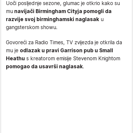
Uoči posljednje sezone, glumac je otkrio kako su
mu
navijači Birmingham Cityja pomogli da
razvije svoj birminghamski naglasak
u
gangsterskom showu.
Govoreći za Radio Times, TV zvijezda je otkrila da
mu je
odlazak u pravi Garrison pub u Small
Heathu
s kreatorom emisije Stevenom Knightom
pomogao da usavrši naglasak
.