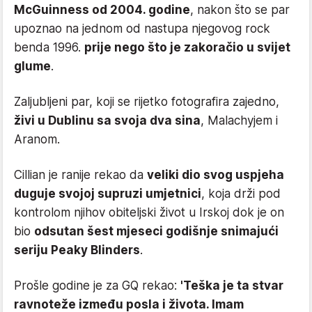
McGuinness od 2004. godine
, nakon što se par
upoznao na jednom od nastupa njegovog rock
benda 1996.
prije nego što je zakoračio u svijet
glume
.
Zaljubljeni par, koji se rijetko fotografira zajedno,
živi u Dublinu sa svoja dva sina
, Malachyjem i
Aranom.
Cillian je ranije rekao da
veliki dio svog uspjeha
duguje svojoj supruzi umjetnici
, koja drži pod
kontrolom njihov obiteljski život u Irskoj dok je on
bio
odsutan šest mjeseci godišnje snimajući
seriju Peaky Blinders
.
Prošle godine je za GQ rekao:
'Teška je ta stvar
ravnoteže između posla i života. Imam