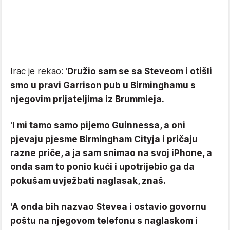
Irac je rekao:
'Družio sam se sa Steveom i otišli
smo u pravi Garrison pub u Birminghamu s
njegovim prijateljima iz Brummieja.
'I mi tamo samo pijemo Guinnessa, a oni
pjevaju pjesme Birmingham Cityja i pričaju
razne priče, a ja sam snimao na svoj iPhone, a
onda sam to ponio kući i upotrijebio ga da
pokušam uvježbati naglasak, znaš.
'A onda bih nazvao Stevea i ostavio govornu
poštu na njegovom telefonu s naglaskom i