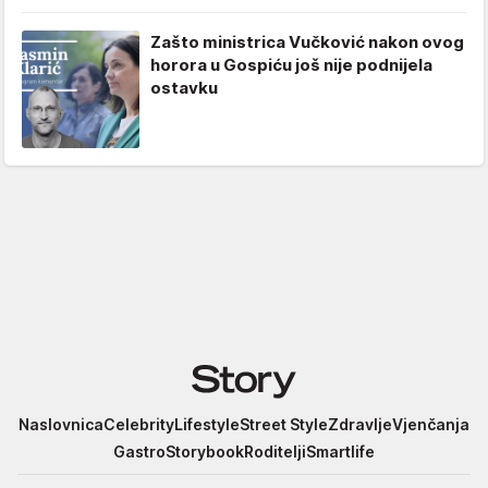
Zašto ministrica Vučković nakon ovog
horora u Gospiću još nije podnijela
ostavku
Story
Naslovnica
Celebrity
Lifestyle
Street Style
Zdravlje
Vjenčanja
Gastro
Storybook
Roditelji
Smartlife