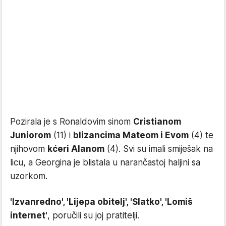
Pozirala je s Ronaldovim sinom
Cristianom
Juniorom
(11) i
blizancima Mateom i Evom
(4) te
njihovom
kćeri Alanom
(4). Svi su imali smiješak na
licu, a Georgina je blistala u narančastoj haljini sa
uzorkom.
'Izvanredno', 'Lijepa obitelj', 'Slatko', 'Lomiš
internet'
, poručili su joj pratitelji.