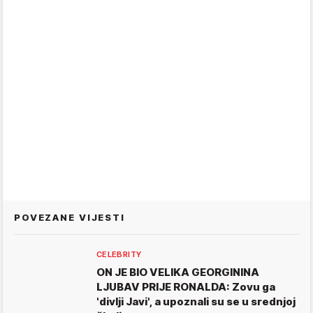
POVEZANE VIJESTI
CELEBRITY
ON JE BIO VELIKA GEORGININA
LJUBAV PRIJE RONALDA: Zovu ga
'divlji Javi', a upoznali su se u srednjoj