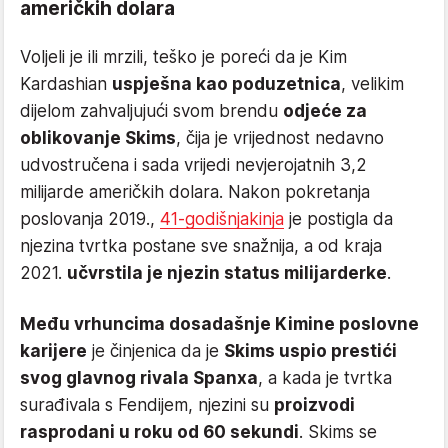
američkih dolara
Voljeli je ili mrzili, teško je poreći da je Kim
Kardashian
uspješna kao poduzetnica
, velikim
dijelom zahvaljujući svom brendu
odjeće za
oblikovanje Skims
, čija je vrijednost nedavno
udvostručena i sada vrijedi nevjerojatnih 3,2
milijarde američkih dolara. Nakon pokretanja
poslovanja 2019.,
41-godišnjakinja
je postigla da
njezina tvrtka postane sve snažnija, a od kraja
2021.
učvrstila je njezin status milijarderke
.
Među vrhuncima dosadašnje Kimine poslovne
karijere
je činjenica da je
Skims uspio prestići
svog glavnog rivala Spanxa
, a kada je tvrtka
surađivala s Fendijem, njezini su
proizvodi
rasprodani u roku od 60 sekundi
. Skims se