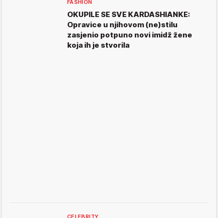
FASHION
OKUPILE SE SVE KARDASHIANKE:
Opravice u njihovom (ne)stilu
zasjenio potpuno novi imidž žene
koja ih je stvorila
CELEBRITY