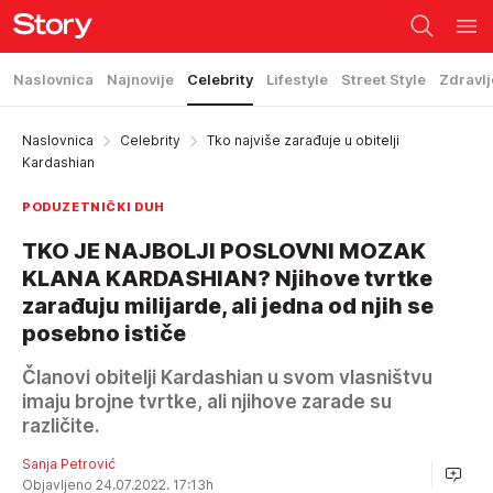
Naslovnica
Najnovije
Celebrity
Lifestyle
Street Style
Zdravlj
Naslovnica
Celebrity
Tko najviše zarađuje u obitelji
Kardashian
PODUZETNIČKI DUH
TKO JE NAJBOLJI POSLOVNI MOZAK
KLANA KARDASHIAN? Njihove tvrtke
zarađuju milijarde, ali jedna od njih se
posebno ističe
Članovi obitelji Kardashian u svom vlasništvu
imaju brojne tvrtke, ali njihove zarade su
različite.
Sanja Petrović
Objavljeno 24.07.2022. 17:13h