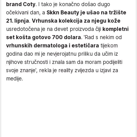
brand Coty
. I tako je konačno došao dugo
očekivani dan, a
Skkn Beauty je ušao na tržište
21. lipnja
.
Vrhunska kolekcija za njegu kože
usredotočena je na devet proizvoda čiji
kompletni
set košta gotovo 700 dolara
. 'Rad s nekim od
vrhunskih dermatologa i estetičara
tijekom
godina dao mi je nevjerojatnu priliku da učim iz
njihove stručnosti i znala sam da moram podijeliti
svoje znanje', rekla je reality zvijezda u izjavi za
medije.