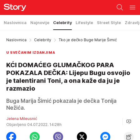
Naslovnica
Najnovije
Celebrity
Lifestyle
Street Style
Zdravlj
Naslovnica
Celebrity
Tko je dečko Buge Marije Šimić
U SVEČANIM IZDANJIMA
KĆI DOMAĆEG GLUMAČKOG PARA
POKAZALA DEČKA: Lijepu Bugu osvojio
je talentirani Toni, a ona kaže da ju je
razmazio
Buga Marija Šimić pokazala je dečka Tonija
Nežića.
Jelena Mileusnić
Objavljeno 04.07.2022. 14:28h