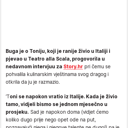
Buga je o Toniju, koji je ranije živio u Italiji i
pjevao u Teatro alla Scala, progovorila u
nedavnom intervjuu za
Story.hr
pri čemu se
pohvalila kulinarskim vještinama svog dragog i
otkrila da ju je razmazio.
‘T
oni se napokon vratio iz Italije. Kada je živio
tamo, vidjeli bismo se jednom mjesečno u
prosjeku.
Sad je napokon doma (vidjet ćemo
koliko dugo prije nego opet ode na put,
poznavajući njega i njegove talente ne dugo!) pa je