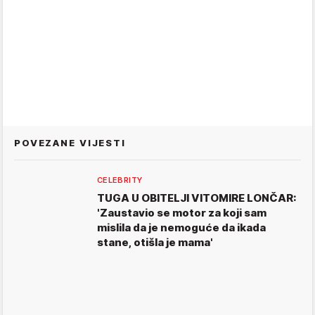
POVEZANE VIJESTI
CELEBRITY
TUGA U OBITELJI VITOMIRE LONČAR:
'Zaustavio se motor za koji sam
mislila da je nemoguće da ikada
stane, otišla je mama'