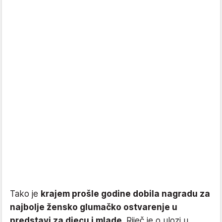
Tako je
krajem prošle godine dobila nagradu za
najbolje žensko glumačko ostvarenje u
predstavi za djecu i mlade
. Riječ je o ulozi u