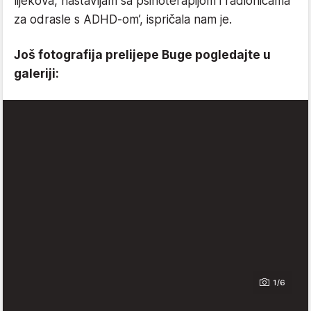
lijekova, nastavljam sa psihoterapijom i radionicama
za odrasle s ADHD-om’, ispričala nam je.
Još fotografija prelijepe Buge pogledajte u
galeriji:
1/6