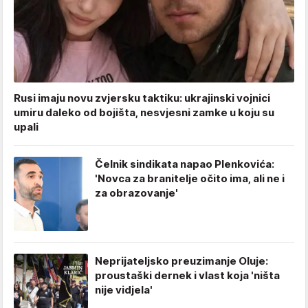
Rusi imaju novu zvjersku taktiku: ukrajinski vojnici
umiru daleko od bojišta, nesvjesni zamke u koju su
upali
Čelnik sindikata napao Plenkovića:
'Novca za branitelje očito ima, ali ne i
za obrazovanje'
Neprijateljsko preuzimanje Oluje:
proustaški dernek i vlast koja 'ništa
nije vidjela'