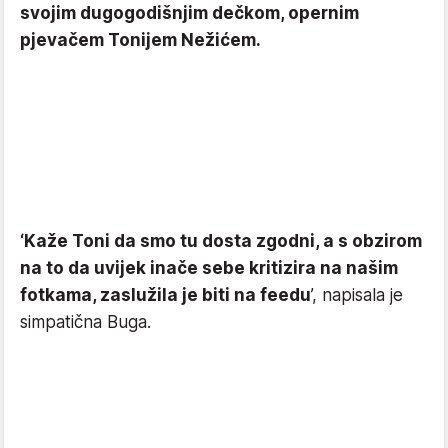
svojim dugogodišnjim dečkom, opernim
pjevačem Tonijem Nežićem.
‘Kaže Toni da smo tu dosta zgodni, a s obzirom
na to da uvijek inače sebe kritizira na našim
fotkama, zaslužila je biti na feedu
’, napisala je
simpatična Buga.