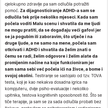
cjelokupno zdravlje pa sam odlučila potražiti
pomoć.
Za dijagnosticiranje ADHD-a sam se
odlučila tek prije nekoliko mjeseci. Kada sam
počela voditi Malu scenu i shvatila da me ljudi
ne mogu pratiti, da se događaju veći gafovi jer
se ja pogubim ili zaboravim, što utječe i na
druge ljude, a ne samo na mene, počela sam
otkrivati i ADHD i shvatila da želim znati o
čemu se radi, želim odgovore i želim alate da
promijenim načine na koje funkcioniram jer
sam sama sebi već počela ići na živce, a bome i
svojoj okolini.
Testiranje se sastojalo od tzv. TOVA
testa, koji je kao nekakva dosadna igrica na
kompjuteru, dvije psiho-evaluacije i nekoliko
upitnika, testova kognitivnih sposobnosti itd. Što se
tiče terapije, ja sam se za sada odlučila probati bez