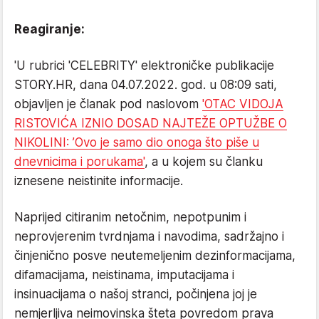
Reagiranje:
'U rubrici 'CELEBRITY' elektroničke publikacije
STORY.HR, dana 04.07.2022. god. u 08:09 sati,
objavljen je članak pod naslovom
'OTAC VIDOJA
RISTOVIĆA IZNIO DOSAD NAJTEŽE OPTUŽBE O
NIKOLINI: ’Ovo je samo dio onoga što piše u
dnevnicima i porukama'
, a u kojem su članku
iznesene neistinite informacije.
Naprijed citiranim netočnim, nepotpunim i
neprovjerenim tvrdnjama i navodima, sadržajno i
činjenično posve neutemeljenim dezinformacijama,
difamacijama, neistinama, imputacijama i
insinuacijama o našoj stranci, počinjena joj je
nemjerljiva neimovinska šteta povredom prava