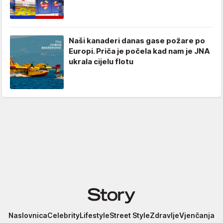
Naši kanaderi danas gase požare po
Europi. Priča je počela kad nam je JNA
ukrala cijelu flotu
Story
Naslovnica
Celebrity
Lifestyle
Street Style
Zdravlje
Vjenčanja