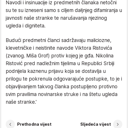
Navodi i insinuacije iz predmetnih članaka netočni
su te su izneseni samo s ciljem dałjnjeg difamiranja u
javnosti naše stranke te narušavanja njezinog
ugleda i digniteta.
Budući predmetni članci sadržavaju maliciozne,
klevetničke i neistinite navode Viktora Ristovića
(zvanog. Miša Grof) protiv kojeg je gđa. Nikolina
Ristović pred nadležnim tijelima u Republici Srbiji
podnijela kaznenu prijavu koja se dostavlja u
prilogu te pokrenula odgovarajuće postupke, to je i
objavljivanjem takvog članka postupljeno protivno
svim pravilima novinarske struke i na štetu ugleda
naše stranke.'
Prethodna vijest
Sljedeća vijest