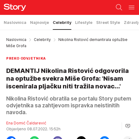
Naslovnica
Najnovije
Celebrity
Lifestyle
Street Style
Zdravlj
Naslovnica
Celebrity
Nikolina Ristović demantirala optužbe
Miše Grofa
PREKO ODVJETNIKA
DEMANTIJ Nikolina Ristović odgovorila
na optužbe svekra Miše Grofa: 'Nisam
iscenirala pljačku niti tražila novac...'
Nikolina Ristović obratila se portalu Story putem
odvjetnika sa zahtjevom ispravka neistinitih
navoda.
Ena Domić Čaldarević
Objavljeno 08.07.2022. 15:52h