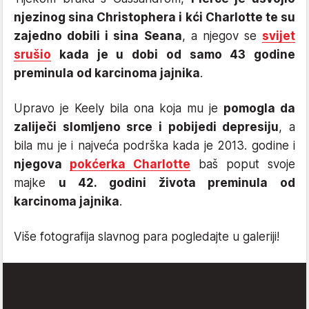
njezinog sina Christophera i kći Charlotte te su
zajedno dobili i sina Seana
, a njegov se
svijet
srušio
kada je u dobi od samo 43 godine
preminula od karcinoma jajnika
.
Upravo je Keely bila ona koja mu je
pomogla da
zaliječi slomljeno srce i pobijedi depresiju
, a
bila mu je i najveća podrška kada je 2013. godine i
njegova
pokćerka Charlotte
baš poput svoje
majke
u 42. godini života preminula od
karcinoma jajnika
.
Više fotografija slavnog para pogledajte u galeriji!