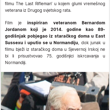
filmu The Last Rifleman’ u kojem glumi vremešnog
veterana iz Drugog svjetskog rata.
Film je
inspiriran veteranom Bernardom
Jordanom koji je 2014. godine kao 89-
godišnjak pobjegao iz staračkog doma u East
Sussexu i uputio se u Normandiju
, dok junak u
filmu bježi iz staračkog doma u Sjevernoj Irskoj ne
bi li prisustvovao 75. godišnjici iskrcavanja u
Normandiji.