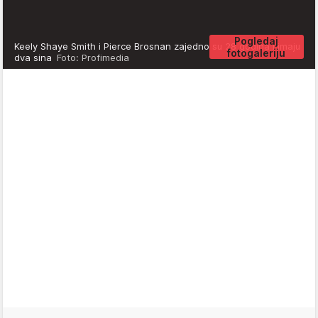
Pogledaj
Keely Shaye Smith i Pierce Brosnan zajedno su 28 godina i imaju
fotogaleriju
dva sina
Foto: Profimedia