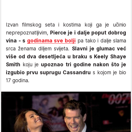
Izvan filmskog seta i kostima koji ga je učinio
neprepoznatljivim,
Pierce je i dalje poput dobrog
vina - s
godinama sve bolji
pa tako i dalje slama
srca ženama diljem svijeta.
Slavni je glumac već
više od dva desetljeća u braku s Keely Shaye
Smith
koju je
upoznao tri godine nakon što je
izgubio prvu suprugu Cassandru
s kojom je bio
17 godina.