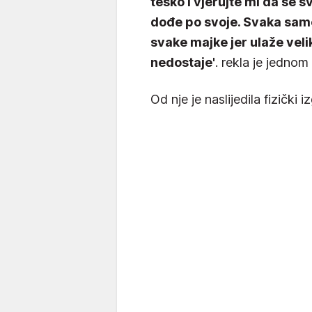
teško i vjerujte mi da se s
dođe po svoje. Svaka sam
svake majke jer ulaže veli
nedostaje'
. rekla je jednom
Od nje je naslijedila fizički