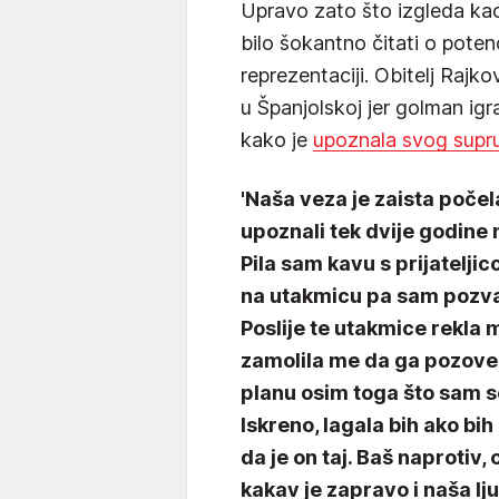
Upravo zato što izgleda kao 
bilo šokantno čitati o poten
reprezentaciji. Obitelj Rajko
u Španjolskoj jer golman igr
kako je
upoznala svog supr
'Naša veza je zaista počel
upoznali tek dvije godine
Pila sam kavu s prijateljic
na utakmicu pa sam pozvala
Poslije te utakmice rekla m
zamolila me da ga pozovem
planu osim toga što sam se
Iskreno, lagala bih ako bih
da je on taj. Baš naprotiv
kakav je zapravo i naša lju