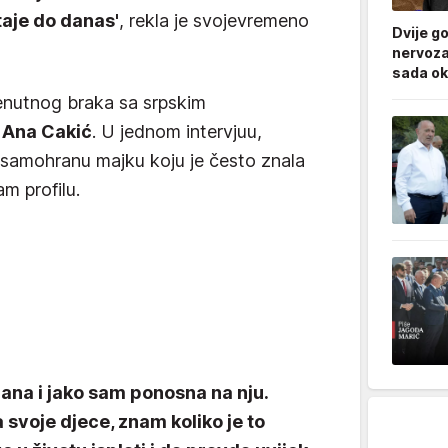
taje do danas'
, rekla je svojevremeno
Dvije g
nervoza
sada ok
trenutnog braka sa srpskim
o
Ana Cakić
. U jednom intervjuu,
z samohranu majku koju je često znala
m profilu.
rana i jako sam ponosna na nju.
svoje djece, znam koliko je to