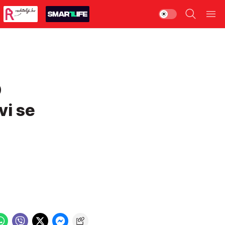
O
vi se