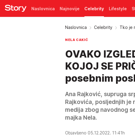
Naslovnica
Najnovije
Celebrity
Lifestyle
S
Pretplata
Naslovnica
Celebrity
Tko je 
NELA CAKIĆ
OVAKO IZGLE
KOJOJ SE PRIČA
posebnim pos
Ana Rajković, supruga s
Rajkovića, posljednjih je
medija zbog navodnog sek
majka Nela.
Objavljeno 05.12.2022. 11:41h