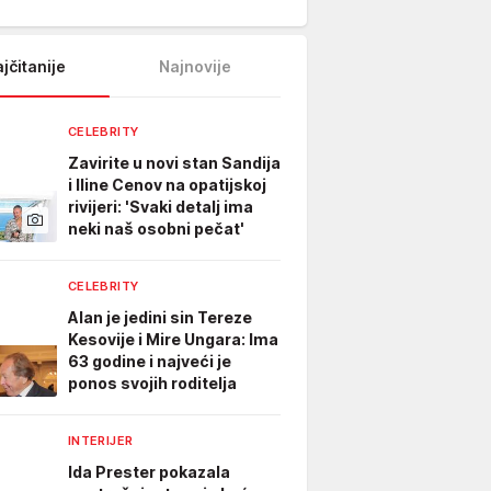
jčitanije
Najnovije
CELEBRITY
Zavirite u novi stan Sandija
i Iline Cenov na opatijskoj
rivijeri: 'Svaki detalj ima
neki naš osobni pečat'
CELEBRITY
Alan je jedini sin Tereze
Kesovije i Mire Ungara: Ima
63 godine i najveći je
ponos svojih roditelja
INTERIJER
Ida Prester pokazala