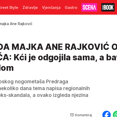
treet Style
Zdravlje
Vjenčanja
Gastro
majka Ane Rajković
DA MAJKA ANE RAJKOVIĆ 
: Kći je odgojila sama, a ba
lom
rpskog nogometaša Predraga
 nekoliko dana tema napisa regionalnih
s-skandala, a ovako izgleda njezina
Komentiraj