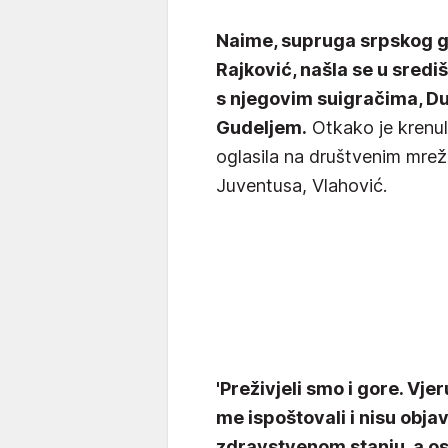
Naime, supruga srpskog g
Rajković, našla se u sredi
s njegovim suigračima, 
Gudeljem.
Otkako je krenul
oglasila na društvenim mrež
Juventusa, Vlahović.
'Preživjeli smo i gore. Vje
me ispoštovali i nisu objav
zdravstvenom stanju, a ost