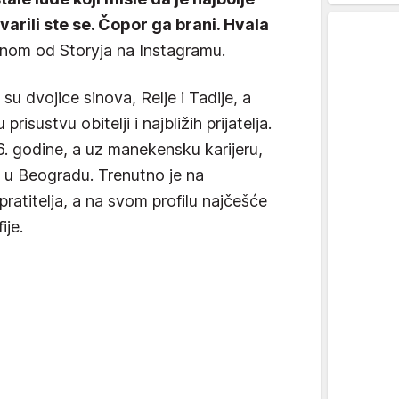
varili ste se. Čopor ga brani. Hvala
ednom od Storyja na Instagramu.
 su dvojice sinova, Relje i Tadije, a
risustvu obitelji i najbližih prijatelja.
. godine, a uz manekensku karijeru,
 u Beogradu. Trenutno je na
pratitelja, a na svom profilu najčešće
ije.