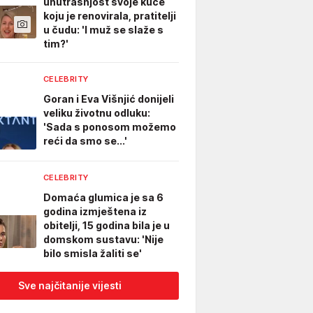
unutrašnjost svoje kuće
koju je renovirala, pratitelji
u čudu: 'I muž se slaže s
tim?'
CELEBRITY
Goran i Eva Višnjić donijeli
veliku životnu odluku:
'Sada s ponosom možemo
reći da smo se...'
CELEBRITY
Domaća glumica je sa 6
godina izmještena iz
obitelji, 15 godina bila je u
domskom sustavu: 'Nije
bilo smisla žaliti se'
Sve najčitanije vijesti