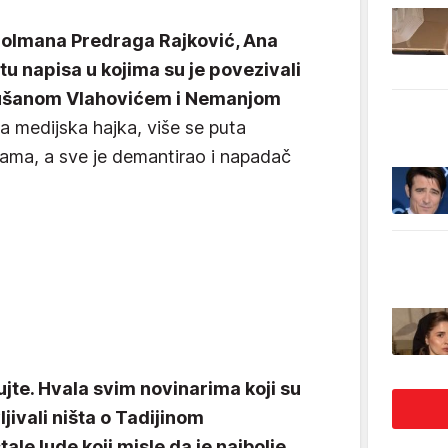
olmana Predraga Rajković, Ana
štu napisa u kojima su je povezivali
Dušanom Vlahovićem i Nemanjom
a medijska hajka, više se puta
ama, a sve je demantirao i napadač
rujte. Hvala svim novinarima koji su
ljivali ništa o Tadijinom
ale lude koji misle da je najbolje