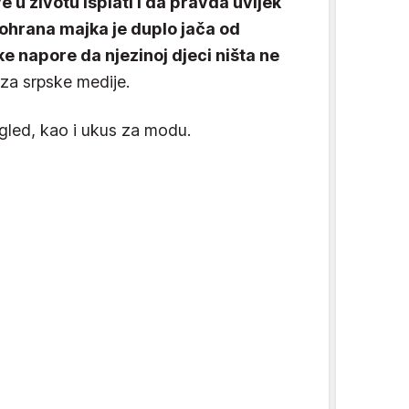
ve u životu isplati i da pravda uvijek
ohrana majka je duplo jača od
ke napore da njezinoj djeci ništa ne
 za srpske medije.
 izgled, kao i ukus za modu.