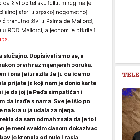
da živi obiteljsku idilu, mnogima je
cijalnoj aferi u srpskoj nogometnoj
vić trenutno živi u Palma de Mallorci,
a u RCD Mallorci, a jednom je otkrila i
uga.
a slučajno. Dopisivali smo se, a
 nakon prvih razmijenjenih poruka.
om i ona je izrazila želju da idemo
 prijatelja koji nam je donio karte.
i je da joj je Peđa simpatičan i
 da izađe s nama. Sve je išlo po
 na kraju ja udala za njega.
 rekla da sam odmah znala da je to i
, on je meni svakim danom dokazivao
bav je krenula od nule i rasla