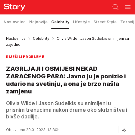
Naslovnica
Najnovije
Celebrity
Lifestyle
Street Style
Zdravlj
Naslovnica
Celebrity
Olivia Wilde i Jason Sudeikis snimljeni su
zajedno
RIJEŠILI PROBLEME
ZAGRLJAJI I OSMIJESI NEKAD
ZARAĆENOG PARA: Javno ju je ponizio i
udario na svetinju, a ona je brzo našla
zamjenu
Olivia Wilde i Jason Sudeikis su snimljeni u
prisnim trenucima nakon drame oko skrbništva i
bivše dadilje.
Objavljeno 29.01.2023. 13:30h