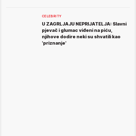
CELEBRITY
U ZAGRLJAJU NEPRIJATELJA: Slavni
pjevač i glumac viđeni na piću,
njihove dodire neki su shvatili kao
'priznanje'