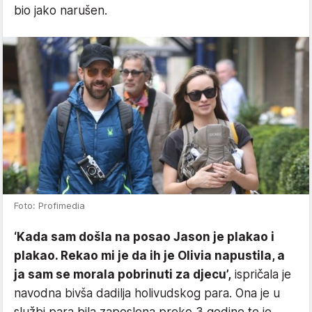
bio jako narušen.
Foto: Profimedia
‘Kada sam došla na posao Jason je plakao i
plakao. Rekao mi je da ih je Olivia napustila, a
ja sam se morala pobrinuti za djecu’,
ispričala je
navodna bivša dadilja holivudskog para. Ona je u
službi para bila zaposlena preko 3 godine te je