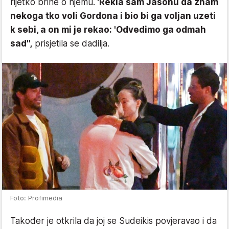
rijetko brine o njemu.
'Rekla sam Jasonu da znam
nekoga tko voli Gordona i bio bi ga voljan uzeti
k sebi, a on mi je rekao: 'Odvedimo ga odmah
sad'',
prisjetila se dadilja.
Foto: Profimedia
Također je otkrila da joj se Sudeikis povjeravao i da