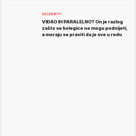
CELEBRITY
VIĐAO IH PARALELNO? On je razlog
zašto se kolegice ne mogu podnijeti,
a moraju se praviti da je sve u redu