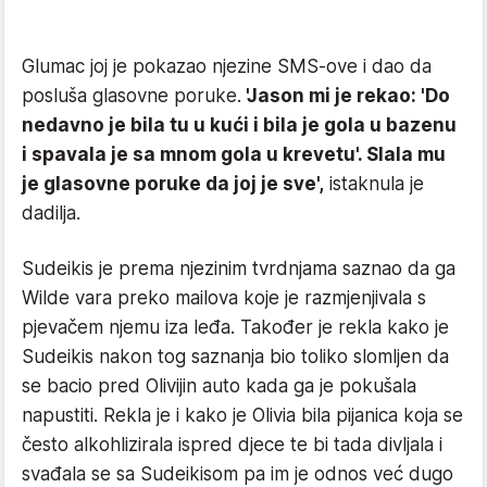
Glumac joj je pokazao njezine SMS-ove i dao da
posluša glasovne poruke.
'Jason mi je rekao: 'Do
nedavno je bila tu u kući i bila je gola u bazenu
i spavala je sa mnom gola u krevetu'. Slala mu
je glasovne poruke da joj je sve',
istaknula je
dadilja.
Sudeikis je prema njezinim tvrdnjama saznao da ga
Wilde vara preko mailova koje je razmjenjivala s
pjevačem njemu iza leđa. Također je rekla kako je
Sudeikis nakon tog saznanja bio toliko slomljen da
se bacio pred Olivijin auto kada ga je pokušala
napustiti. Rekla je i kako je Olivia bila pijanica koja se
često alkohlizirala ispred djece te bi tada divljala i
svađala se sa Sudeikisom pa im je odnos već dugo