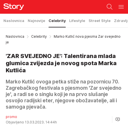
Naslovnica
Najnovije
Celebrity
Lifestyle
Street Style
Zdravlj
Naslovnica
Celebrity
Marko Kutlić nova pjesma Zar svejedno
je
'ZAR SVEJEDNO JE': Talentirana mlada
glumica zvijezda je novog spota Marka
Kutlića
Marko Kutlić ovoga petka stiže na pozornicu 70.
Zagrebačkog festivala s pjesmom 'Zar svejedno
je', a radi se o singlu koji je na prvo slušanje
osvojio radijski eter, njegove obožavatelje, ali i
samoga pjevača.
promo
Objavljeno 13.03.2023. 14:44h