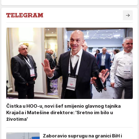
Čistka u HOO-u, novi šef smijenio glavnog tajnika
Krajača i Matešine direktore: 'Sretno im bilo u
životima'
Zaboravio suprugu na granici BiH i