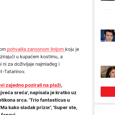
nom
pohvalila zanosnom linijom
koju je
pozirajući u kupaćem kostimu, a
ni ni za doživljaje najmlađeg i
ut-Tatarinov.
svi zajedno pozirali na plaži
,
ajveća sreća', napisala je kratko uz
otikona srca. 'Trio fantasticus u
 'Ma kako sladak prizor', 'Super ste,
j fanovi.