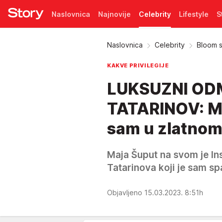
Naslovnica
Najnovije
Celebrity
Lifestyle
S
Pretplata
Naslovnica
Celebrity
Bloom s
KAKVE PRIVILEGIJE
LUKSUZNI OD
TATARINOV: Ma
sam u zlatnom
Maja Šuput na svom je I
Tatarinova koji je sam 
Objavljeno 15.03.2023. 8:51h