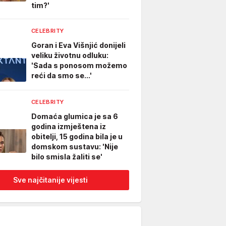
tim?'
CELEBRITY
Goran i Eva Višnjić donijeli
veliku životnu odluku:
'Sada s ponosom možemo
reći da smo se...'
CELEBRITY
Domaća glumica je sa 6
godina izmještena iz
obitelji, 15 godina bila je u
domskom sustavu: 'Nije
bilo smisla žaliti se'
Sve najčitanije vijesti