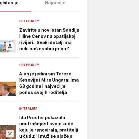
jčitanije
Najnovije
CELEBRITY
Zavirite u novi stan Sandija
i Iline Cenov na opatijskoj
rivijeri: 'Svaki detalj ima
neki naš osobni pečat'
CELEBRITY
Alan je jedini sin Tereze
Kesovije i Mire Ungara: Ima
63 godine i najveći je
ponos svojih roditelja
INTERIJER
Ida Prester pokazala
unutrašnjost svoje kuće
koju je renovirala, pratitelji
u čudu: 'I muž se slaže s