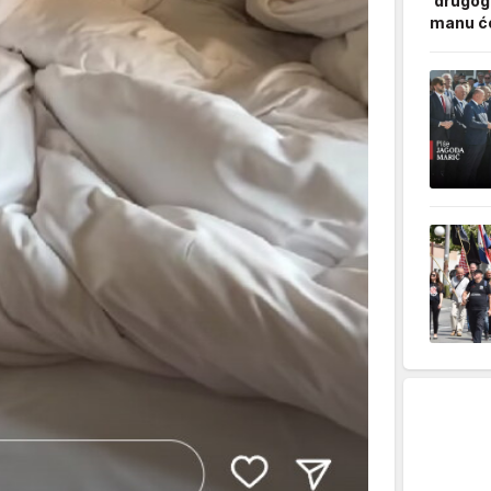
'drugog
manu ćo