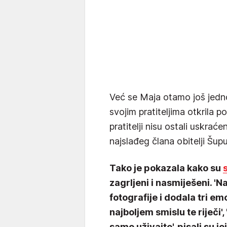
Već se Maja otamo još jed
svojim pratiteljima otkrila 
pratitelji nisu ostali uskraće
najslađeg člana obitelji Šup
Tako je pokazala kako su
zagrljeni i nasmiješeni. 'N
fotografije i dodala tri em
najboljem smislu te riječi',
samo uživajte', pisali su jo