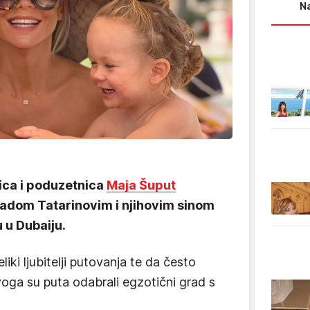
Na
ica i poduzetnica
Maja Šuput
adom Tatarinovim i njihovim sinom
u Dubaiju.
iki ljubitelji putovanja te da često
ovoga su puta odabrali egzotični grad s