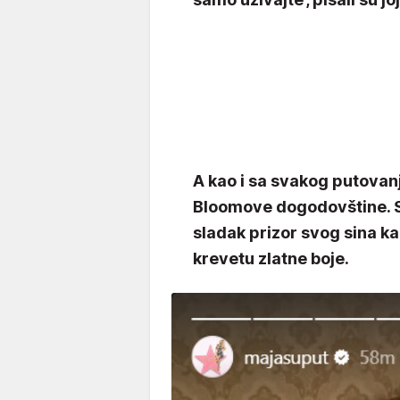
A kao i sa svakog putovanja
Bloomove dogodovštine. Sa
sladak prizor svog sina 
krevetu zlatne boje.