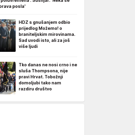
 poluvremena'. Šušnjar: 'Neka se
rava posla'
HDZ s gnušanjem odbio
prijedlog Možemo! o
braniteljskim mirovinama.
Sad uvodi isto, ali za još
više ljudi
Tko danas ne nosi crno i ne
sluša Thompsona, nije
pravi Hrvat. Tobožnji
domoljubi tako nam
razdiru društvo