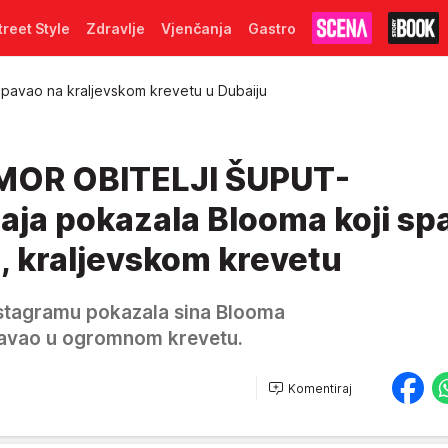
treet Style
Zdravlje
Vjenčanja
Gastro
pavao na kraljevskom krevetu u Dubaiju
MOR OBITELJI ŠUPUT-
ja pokazala Blooma koji sp
, kraljevskom krevetu
nstagramu pokazala sina Blooma
spavao u ogromnom krevetu.
Komentiraj