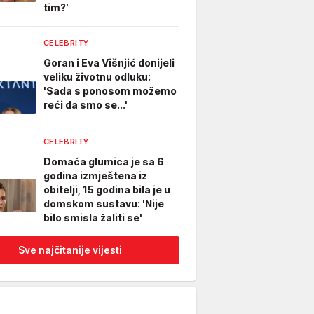
tim?'
CELEBRITY
Goran i Eva Višnjić donijeli
veliku životnu odluku:
'Sada s ponosom možemo
reći da smo se...'
CELEBRITY
Domaća glumica je sa 6
godina izmještena iz
obitelji, 15 godina bila je u
domskom sustavu: 'Nije
bilo smisla žaliti se'
Sve najčitanije vijesti