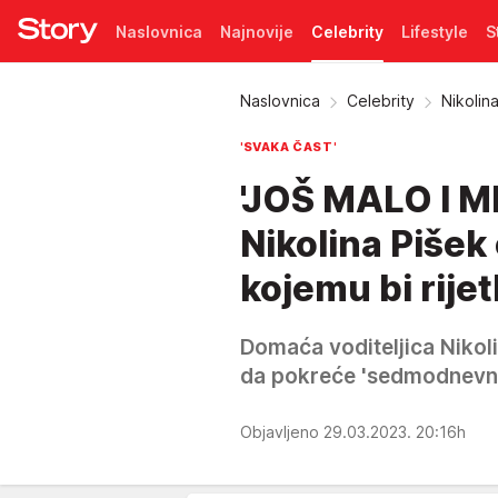
Naslovnica
Najnovije
Celebrity
Lifestyle
S
Pretplata
Naslovnica
Celebrity
Nikolin
'SVAKA ČAST'
'JOŠ MALO I M
Nikolina Pišek
kojemu bi rije
Domaća voditeljica Nikoli
da pokreće 'sedmodnevni 
Objavljeno 29.03.2023. 20:16h