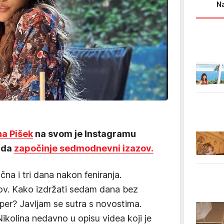
Na
na Pišek
na svom je Instagramu
a da
započinje sedmodnevni izazov.
čna i tri dana nakon feniranja.
v. Kako izdržati sedam dana bez
super? Javljam se sutra s novostima.
Nikolina nedavno u opisu videa koji je