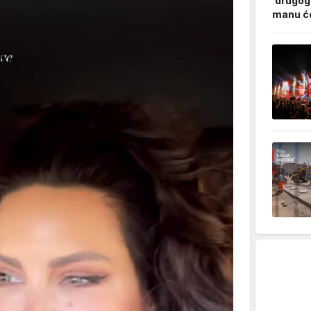
'drugog
manu ćo