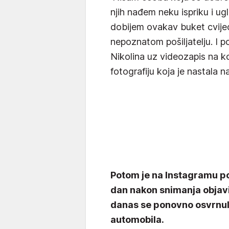
njih nađem neku ispriku i 
dobijem ovakav buket cvijeća
nepoznatom pošiljatelju. I po
Nikolina uz videozapis na ko
fotografiju koja je nastala 
Potom je na Instagramu po
dan nakon snimanja objavi
danas se ponovno osvrnula
automobila.