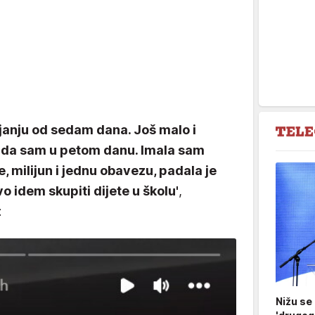
rajanju od sedam dana. Još malo i
 Sada sam u petom danu. Imala sam
, milijun i jednu obavezu, padala je
vo idem skupiti dijete u školu'
,
:
Nižu se