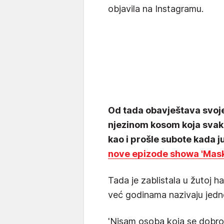
objavila na Instagramu.
Od tada obavještava svoje 
njezinom kosom koja svak
kao i prošle subote kada j
nove epizode showa 'Mask
Tada je zablistala u žutoj ha
već godinama nazivaju jedno
'Nisam osoba koja se dobro