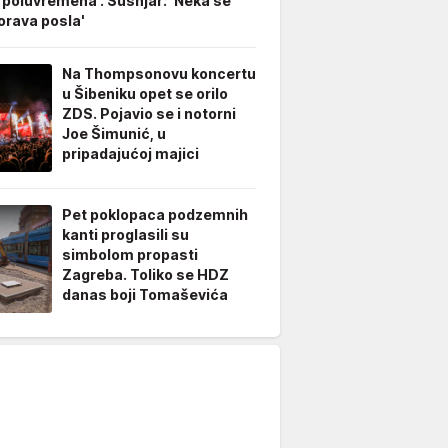
 poluvremena'. Šušnjar: 'Neka se
rava posla'
Na Thompsonovu koncertu
u Šibeniku opet se orilo
ZDS. Pojavio se i notorni
Joe Šimunić, u
pripadajućoj majici
Pet poklopaca podzemnih
kanti proglasili su
simbolom propasti
Zagreba. Toliko se HDZ
danas boji Tomaševića