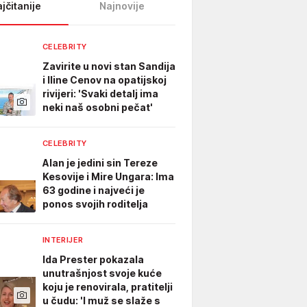
jčitanije
Najnovije
CELEBRITY
Zavirite u novi stan Sandija
i Iline Cenov na opatijskoj
rivijeri: 'Svaki detalj ima
neki naš osobni pečat'
CELEBRITY
Alan je jedini sin Tereze
Kesovije i Mire Ungara: Ima
63 godine i najveći je
ponos svojih roditelja
INTERIJER
Ida Prester pokazala
unutrašnjost svoje kuće
koju je renovirala, pratitelji
u čudu: 'I muž se slaže s