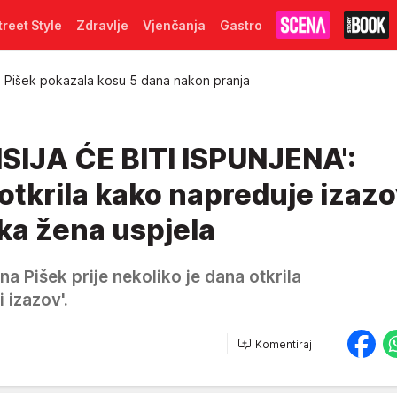
treet Style
Zdravlje
Vjenčanja
Gastro
a Pišek pokazala kosu 5 dana nakon pranja
ISIJA ĆE BITI ISPUNJENA':
 otkrila kako napreduje izazo
tka žena uspjela
na Pišek prije nekoliko je dana otkrila
izazov'.
Komentiraj