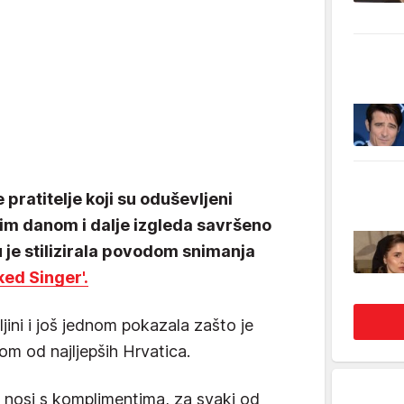
pratitelje koji su oduševljeni
im danom i dalje izgleda savršeno
u je stilizirala povodom snimanja
ed Singer'.
ljini i još jednom pokazala zašto je
m od najljepših Hrvatica.
 nosi s komplimentima, za svaki od