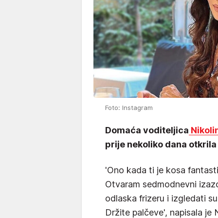
Foto: Instagram
Domaća voditeljica
Nikoli
prije nekoliko dana otkril
'Ono kada ti je kosa fantasti
Otvaram sedmodnevni izazo
odlaska frizeru i izgledati 
Držite palčeve', napisala je 