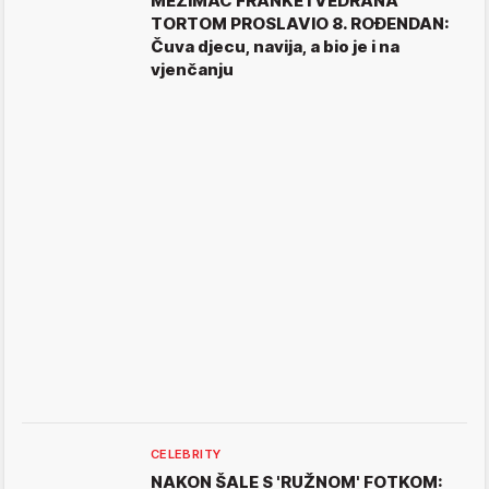
MEZIMAC FRANKE I VEDRANA
TORTOM PROSLAVIO 8. ROĐENDAN:
Čuva djecu, navija, a bio je i na
vjenčanju
CELEBRITY
NAKON ŠALE S 'RUŽNOM' FOTKOM: