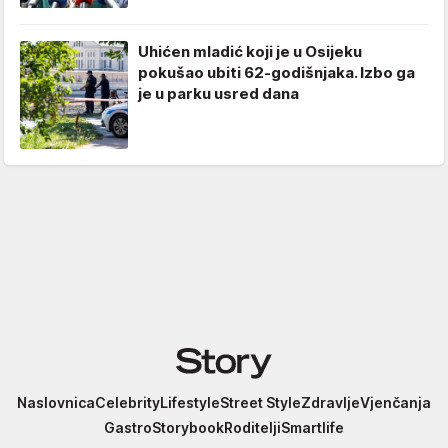
Uhićen mladić koji je u Osijeku
pokušao ubiti 62-godišnjaka. Izbo ga
je u parku usred dana
Story
Naslovnica
Celebrity
Lifestyle
Street Style
Zdravlje
Vjenčanja
Gastro
Storybook
Roditelji
Smartlife