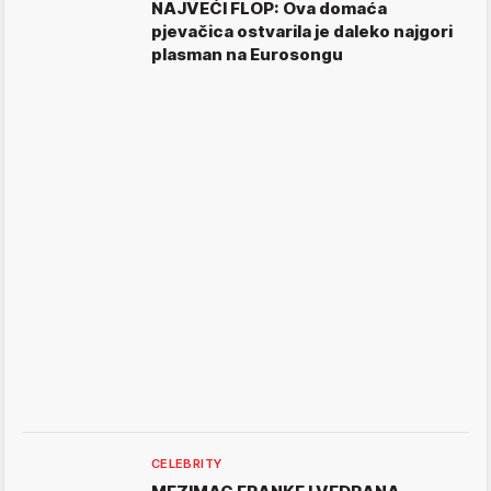
NAJVEĆI FLOP: Ova domaća
pjevačica ostvarila je daleko najgori
plasman na Eurosongu
CELEBRITY