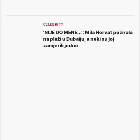
CELEBRITY
'NIJE DO MENE...': Mila Horvat pozirala
na plaži u Dubaiju, a neki su joj
zamjerili jedno