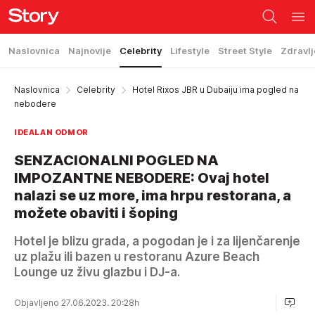
Naslovnica
Najnovije
Celebrity
Lifestyle
Street Style
Zdravlj
Naslovnica
Celebrity
Hotel Rixos JBR u Dubaiju ima pogled na
nebodere
IDEALAN ODMOR
SENZACIONALNI POGLED NA
IMPOZANTNE NEBODERE: Ovaj hotel
nalazi se uz more, ima hrpu restorana, a
možete obaviti i šoping
Hotel je blizu grada, a pogodan je i za lijenčarenje
uz plažu ili bazen u restoranu Azure Beach
Lounge uz živu glazbu i DJ-a.
Objavljeno 27.06.2023. 20:28h