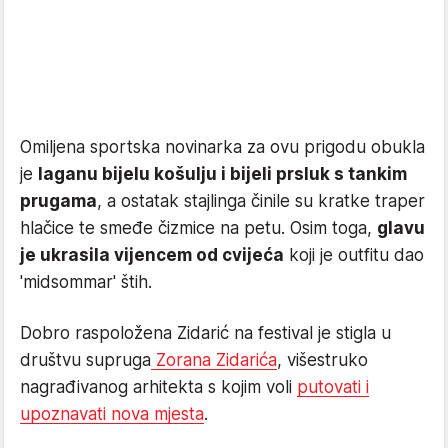
Omiljena sportska novinarka za ovu prigodu obukla
je
laganu bijelu košulju i bijeli prsluk s tankim
prugama
, a ostatak stajlinga činile su kratke traper
hlačice te smeđe čizmice na petu. Osim toga,
glavu
je ukrasila vijencem od cvijeća
koji je outfitu dao
'midsommar' štih.
Dobro raspoložena Zidarić na festival je stigla u
društvu supruga
Zorana Zidarića
, višestruko
nagrađivanog arhitekta s kojim voli
putovati i
upoznavati nova mjesta
.