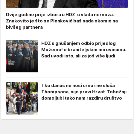
Dvije godine prije izbora u HDZ-u vlada nervoza.
Znakovito je što se Plenković baš sada okomio na
bivšeg partnera
HDZ s gnušanjem odbio prijedlog
Možemo! o braniteljskim mirovinama.
Sad uvodi isto, ali za još više ljudi
Tko danas ne nosi crno i ne sluša
Thompsona, nije pravi Hrvat. Tobožnji
domoljubi tako nam razdiru društvo