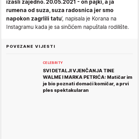
izašli zajedno. 20.05.2021 - on pajki, a ja
rumena od suza, suza radosnica jer smo
napokon zagrlili tatu
’, napisala je Korana na
Instagramu kada je sa sinčićem napuštala rodilište.
POVEZANE VIJESTI
CELEBRITY
SVI DETALJI VJENČANJA TINE
WALME I MARKA PETRIĆA: Matičar im
je bio poznati domaći komičar, a prvi
ples spektakularan