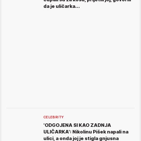
da je uličarka...
CELEBRITY
'ODGOJENA SI KAO ZADNJA
ULIČARKA': Nikolinu Pišek napali na
ulici, a onda joj je stigla gnjusna