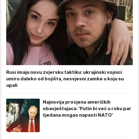
Rusi imaju novu zvjersku taktiku: ukrajinski vojnici
umiru daleko od bojišta, nesvjesni zamke u koju su
upali
Najnovija procjena američkih
obavještajaca: 'Putin bi već u roku par
tjedana mogao napasti NATO'