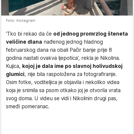
Foto: Instagram
'Tko bi rekao da će
od jednog promrzlog šteneta
veličine dlana
nađenog jednog hladnog
februarskog dana na obali Pačir banje prije 8
godina nastati ovakva ljepotica', rekla je Nikolina.
Kujica,
kojoj je dala ime po slavnoj holivudskoj
glumici
, nije bila raspoložena za fotografiranje.
Osim fotke, voditeljica je objavila i nekoliko videa
koja je snimila sa psom otkako joj je otvorila vrata
svog doma. U videu se vidi i Nikolinin drugi pas,
smeđi pomeranac.