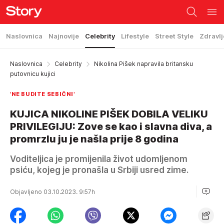
Naslovnica
Najnovije
Celebrity
Lifestyle
Street Style
Zdravlj
Naslovnica
Celebrity
Nikolina Pišek napravila britansku
putovnicu kujici
'NE BUDITE SEBIČNI'
KUJICA NIKOLINE PIŠEK DOBILA VELIKU
PRIVILEGIJU: Zove se kao i slavna diva, a
promrzlu ju je našla prije 8 godina
Voditeljica je promijenila život udomljenom
psiću, kojeg je pronašla u Srbiji usred zime.
Objavljeno 03.10.2023. 9:57h