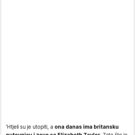
'Htjeli su je utopiti, a
ona danas ima britansku
putovnicu i zove se Elizabeth Taylor
. Zato što je