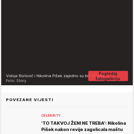
Pogledaj
Vidoje Ristović i Nikolina Pišek zajedno su bili 10 godina
fotogaleriju
Foto: Story
POVEZANE VIJESTI
CELEBRITY
'TO TAKVOJ ŽENI NE TREBA': Nikolina
Pišek nakon revije zagolicala maštu