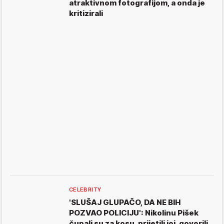
atraktivnom fotografijom, a onda je
kritizirali
CELEBRITY
'SLUŠAJ GLUPAČO, DA NE BIH
POZVAO POLICIJU': Nikolinu Pišek
čupali su za kosu, prijetili joj, govorili