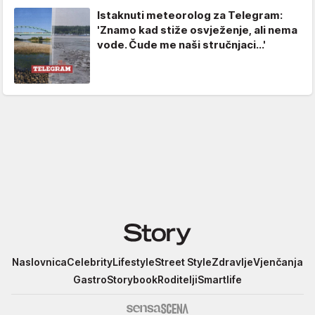
Istaknuti meteorolog za Telegram:
'Znamo kad stiže osvježenje, ali nema
vode. Čude me naši stručnjaci...'
Story
Naslovnica
Celebrity
Lifestyle
Street Style
Zdravlje
Vjenčanja
Gastro
Storybook
Roditelji
Smartlife