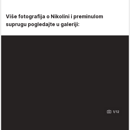
Više fotografija o Nikolini i preminulom
suprugu pogledajte u galeriji:
1/12