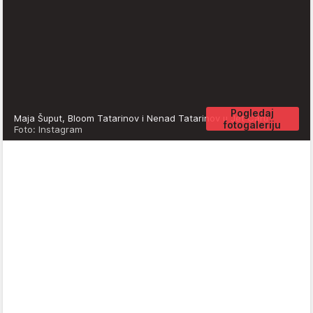
Pogledaj
Maja Šuput, Bloom Tatarinov i Nenad Tatarinov u Jet Caru
fotogaleriju
Foto: Instagram