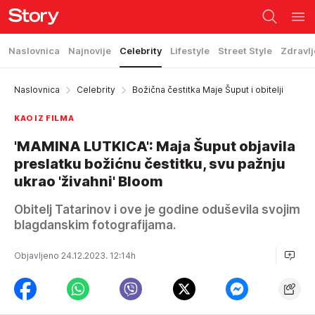
Naslovnica
Najnovije
Celebrity
Lifestyle
Street Style
Zdravlj
Naslovnica
Celebrity
Božična čestitka Maje Šuput i obitelji
KAO IZ FILMA
'MAMINA LUTKICA': Maja Šuput objavila
preslatku božićnu čestitku, svu pažnju
ukrao 'živahni' Bloom
Obitelj Tatarinov i ove je godine oduševila svojim
blagdanskim fotografijama.
Objavljeno 24.12.2023. 12:14h