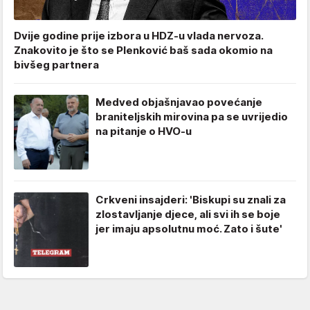
Dvije godine prije izbora u HDZ-u vlada nervoza.
Znakovito je što se Plenković baš sada okomio na
bivšeg partnera
Medved objašnjavao povećanje
braniteljskih mirovina pa se uvrijedio
na pitanje o HVO-u
Crkveni insajderi: 'Biskupi su znali za
zlostavljanje djece, ali svi ih se boje
jer imaju apsolutnu moć. Zato i šute'