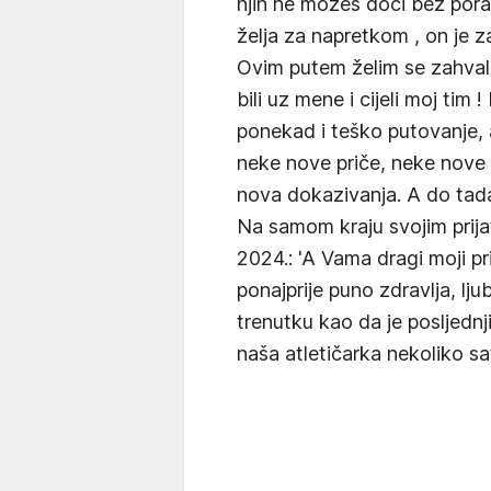
njih ne možeš doći bez pora
želja za napretkom , on je z
Ovim putem želim se zahvali
bili uz mene i cijeli moj tim 
ponekad i teško putovanje, a
neke nove priče, neke nove s
nova dokazivanja. A do tada,
Na samom kraju svojim prijat
2024.: 'A Vama dragi moji pr
ponajprije puno zdravlja, lju
trenutku kao da je posljednji
naša atletičarka nekoliko sat