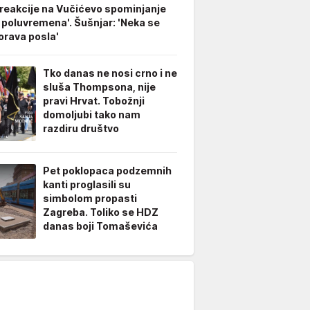
 reakcije na Vučićevo spominjanje
 poluvremena'. Šušnjar: 'Neka se
rava posla'
Tko danas ne nosi crno i ne
sluša Thompsona, nije
pravi Hrvat. Tobožnji
domoljubi tako nam
razdiru društvo
Pet poklopaca podzemnih
kanti proglasili su
simbolom propasti
Zagreba. Toliko se HDZ
danas boji Tomaševića