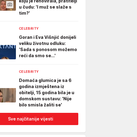
koju je renovirala, pratitelji
u čudu: 'I muž se slaže s
tim?'
CELEBRITY
Goran i Eva Višnjić donijeli
veliku životnu odluku:
'Sada s ponosom možemo
reći da smo se...'
CELEBRITY
Domaća glumica je sa 6
godina izmještena iz
obitelji, 15 godina bila je u
domskom sustavu: 'Nije
bilo smisla žaliti se'
Sve najčitanije vijesti