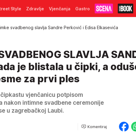
treet Style
Zdravlje
Vjenčanja
Gastro
imke svadbenog slavlja Sandre Perković i Edisa Elkasevića
 SVADBENOG SLAVLJA SAN
 je blistala u čipki, a oduše
sme za prvi ples
e čipkastu vjenčanicu potpisom
, a nakon intimne svadbene ceremonije
se u zagrebačkoj Laubi.
Komentiraj