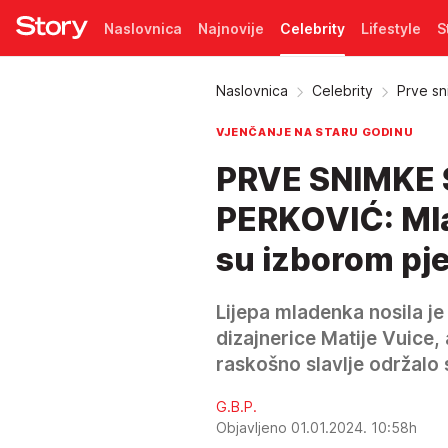
Naslovnica
Najnovije
Celebrity
Lifestyle
S
Pretplata
Naslovnica
Celebrity
Prve sn
VJENČANJE NA STARU GODINU
PRVE SNIMKE
PERKOVIĆ: Mlada
su izborom pje
Lijepa mladenka nosila j
dizajnerice Matije Vuice
raskošno slavlje održalo 
G.B.P.
Objavljeno 01.01.2024. 10:58h