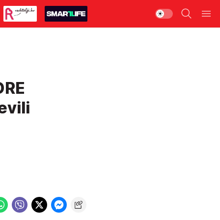
DRE
vili