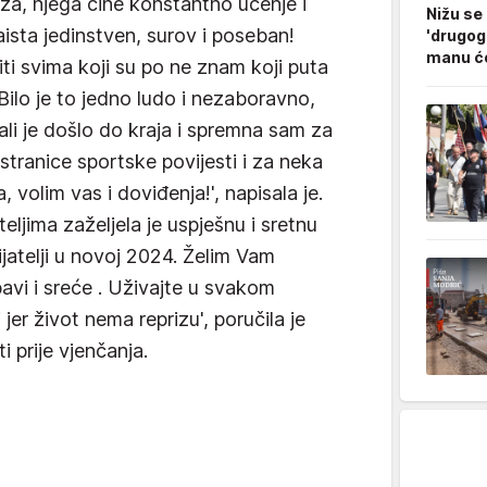
za, njega čine konstantno učenje i
Nižu se
aista jedinstven, surov i poseban!
'drugog
manu ćo
ti svima koji su po ne znam koji puta
! Bilo je to jedno ludo i nezaboravno,
li je došlo do kraja i spremna sam za
tranice sportske povijesti i za neka
 volim vas i doviđenja!', napisala je.
eljima zaželjela je uspješnu i sretnu
ijatelji u novoj 2024. Želim Vam
bavi i sreće . Uživajte u svakom
 jer život nema reprizu', poručila je
i prije vjenčanja.