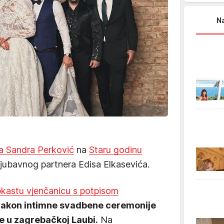
Na
ka Sandra Perković
na
Staru godinu
jubavnog partnera Edisa Elkasevića.
pkastu vjenčanicu s potpisom
akon intimne svadbene ceremonije
e u zagrebačkoj Laubi.
Na