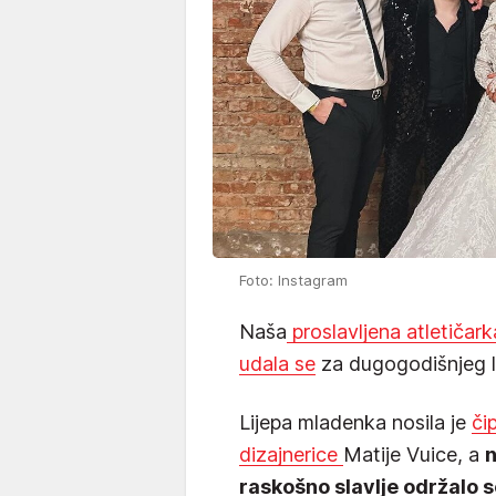
Foto: Instagram
Naša
proslavljena atletičar
udala se
za dugogodišnjeg l
Lijepa mladenka nosila je
či
dizajnerice
Matije Vuice, a
n
raskošno slavlje održalo s