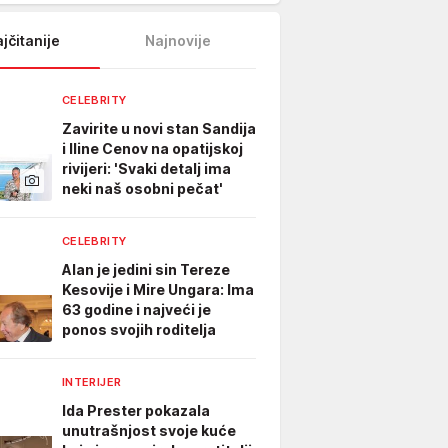
jčitanije
Najnovije
CELEBRITY
Zavirite u novi stan Sandija
i Iline Cenov na opatijskoj
rivijeri: 'Svaki detalj ima
neki naš osobni pečat'
CELEBRITY
Alan je jedini sin Tereze
Kesovije i Mire Ungara: Ima
63 godine i najveći je
ponos svojih roditelja
INTERIJER
Ida Prester pokazala
unutrašnjost svoje kuće