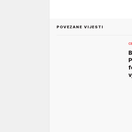
POVEZANE VIJESTI
C
B
P
f
v