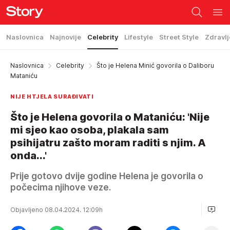
Naslovnica
Najnovije
Celebrity
Lifestyle
Street Style
Zdravlj
Naslovnica
Celebrity
Što je Helena Minić govorila o Daliboru
Mataniću
NIJE HTJELA SURAĐIVATI
Što je Helena govorila o Mataniću: 'Nije
mi sjeo kao osoba, plakala sam
psihijatru zašto moram raditi s njim. A
onda...'
Prije gotovo dvije godine Helena je govorila o
počecima njihove veze.
Objavljeno 08.04.2024. 12:09h