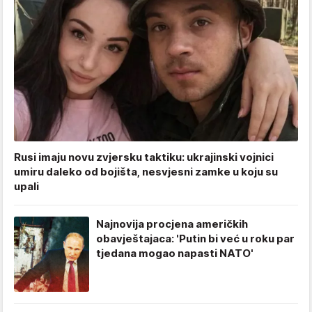
Rusi imaju novu zvjersku taktiku: ukrajinski vojnici
umiru daleko od bojišta, nesvjesni zamke u koju su
upali
Najnovija procjena američkih
obavještajaca: 'Putin bi već u roku par
tjedana mogao napasti NATO'