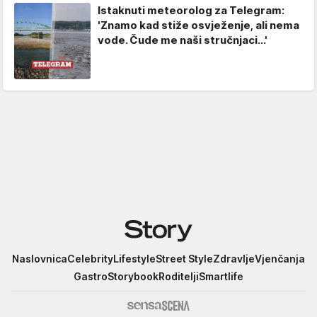
Istaknuti meteorolog za Telegram:
'Znamo kad stiže osvježenje, ali nema
vode. Čude me naši stručnjaci...'
Story
Naslovnica
Celebrity
Lifestyle
Street Style
Zdravlje
Vjenčanja
Gastro
Storybook
Roditelji
Smartlife