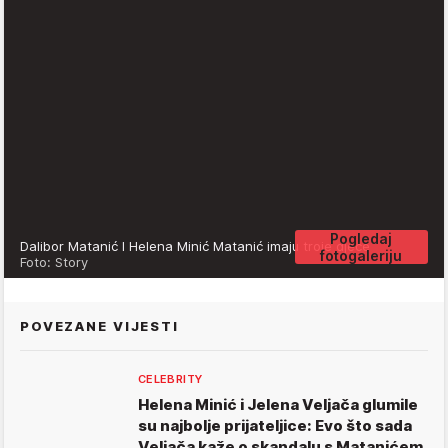
Pogledaj
Dalibor Matanić I Helena Minić Matanić imaju troje djece
fotogaleriju
Foto: Story
POVEZANE VIJESTI
CELEBRITY
Helena Minić i Jelena Veljača glumile
su najbolje prijateljice: Evo što sada
Veljača kaže o skandalu s Matanićem