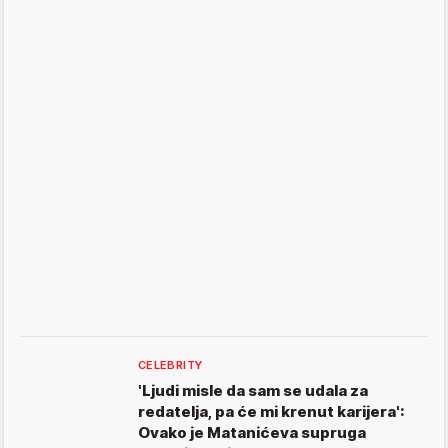
CELEBRITY
'Ljudi misle da sam se udala za
redatelja, pa će mi krenut karijera':
Ovako je Matanićeva supruga