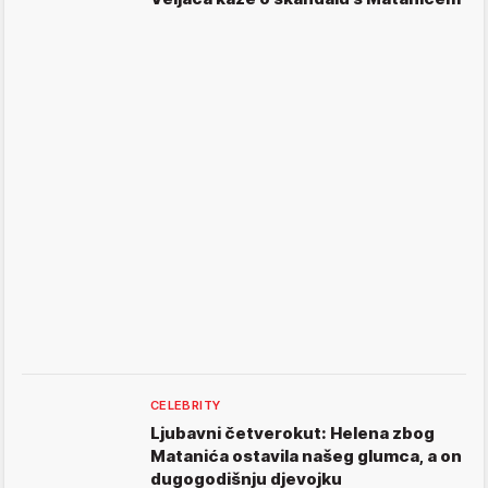
CELEBRITY
Ljubavni četverokut: Helena zbog
Matanića ostavila našeg glumca, a on
dugogodišnju djevojku