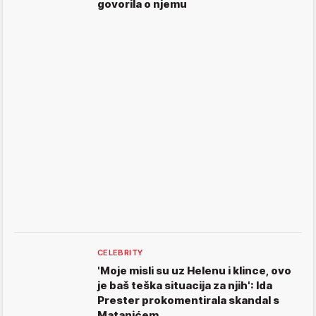
govorila o njemu
CELEBRITY
'Moje misli su uz Helenu i klince, ovo
je baš teška situacija za njih': Ida
Prester prokomentirala skandal s
Matanićem