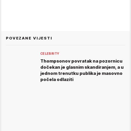
POVEZANE VIJESTI
CELEBRITY
Thompsonov povratak na pozornicu
dočekan je glasnim skandiranjem, a u
jednom trenutku publika je masovno
počela odlaziti