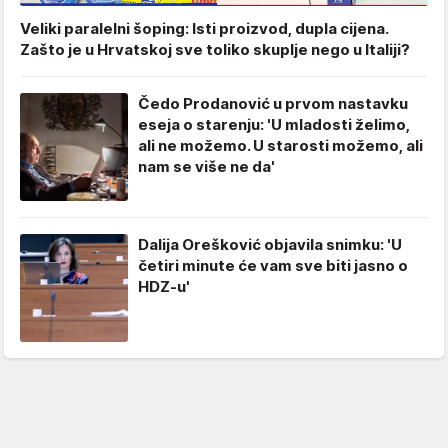
Veliki paralelni šoping: Isti proizvod, dupla cijena.
Zašto je u Hrvatskoj sve toliko skuplje nego u Italiji?
Čedo Prodanović u prvom nastavku
eseja o starenju: 'U mladosti želimo,
ali ne možemo. U starosti možemo, ali
nam se više ne da'
Dalija Orešković objavila snimku: 'U
četiri minute će vam sve biti jasno o
HDZ-u'