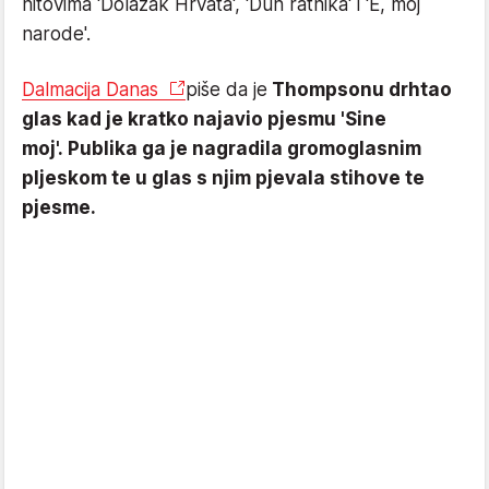
hitovima 'Dolazak Hrvata', 'Duh ratnika' i 'E, moj
narode'.
Dalmacija Danas
piše da je
Thompsonu drhtao
glas kad je kratko najavio pjesmu 'Sine
moj'. Publika ga je nagradila gromoglasnim
pljeskom te u glas s njim pjevala stihove te
pjesme.