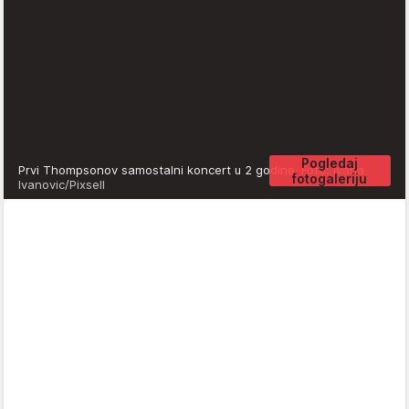
Pogledaj
Prvi Thompsonov samostalni koncert u 2 godine
Foto: Ivana
fotogaleriju
Ivanovic/Pixsell