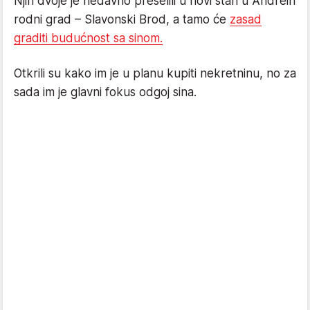
Njih dvoje je nedavno preselili u novi stan u Andrein
rodni grad – Slavonski Brod, a tamo će
zasad
graditi budućnost sa sinom.
Otkrili su kako im je u planu kupiti nekretninu, no za
sada im je glavni fokus odgoj sina.