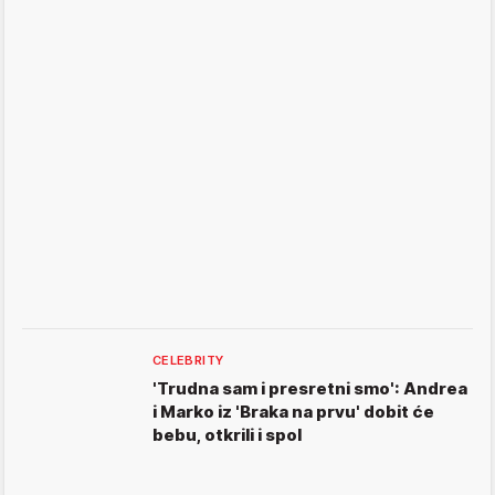
CELEBRITY
'Trudna sam i presretni smo': Andrea
i Marko iz 'Braka na prvu' dobit će
bebu, otkrili i spol