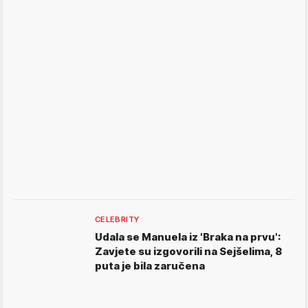
CELEBRITY
Udala se Manuela iz 'Braka na prvu':
Zavjete su izgovorili na Sejšelima, 8
puta je bila zaručena