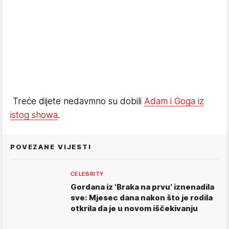
Treće dijete nedavmno su dobili
Adam i Goga iz
istog showa
.
POVEZANE VIJESTI
CELEBRITY
Gordana iz 'Braka na prvu' iznenadila
sve: Mjesec dana nakon što je rodila
otkrila da je u novom iščekivanju