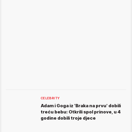
CELEBRITY
Adam i Goga iz 'Braka na prvu' dobili
treću bebu: Otkrili spol prinove, u 4
godine dobili troje djece