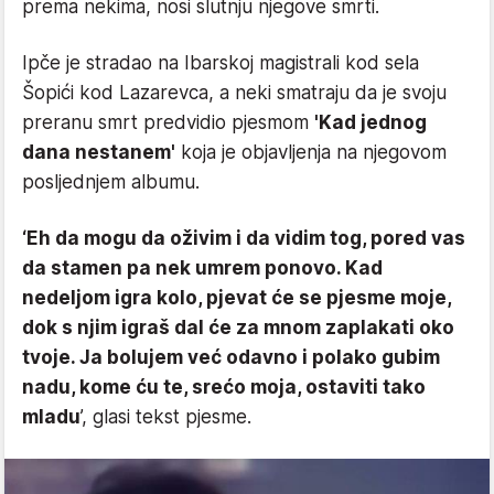
prema nekima, nosi slutnju njegove smrti.
Ipče je stradao na Ibarskoj magistrali kod sela
Šopići kod Lazarevca, a neki smatraju da je svoju
preranu smrt predvidio pjesmom
'Kad jednog
dana nestanem'
koja je objavljenja na njegovom
posljednjem albumu.
‘Eh da mogu da oživim i da vidim tog, pored vas
da stamen pa nek umrem ponovo. Kad
nedeljom igra kolo, pjevat će se pjesme moje,
dok s njim igraš dal će za mnom zaplakati oko
tvoje. Ja bolujem već odavno i polako gubim
nadu, kome ću te, srećo moja, ostaviti tako
mladu
’, glasi tekst pjesme.