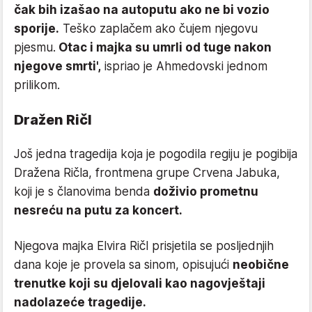
čak bih izašao na autoputu ako ne bi vozio
sporije.
Teško zaplačem ako čujem njegovu
pjesmu.
Otac i majka su umrli od tuge nakon
njegove smrti',
ispriao je Ahmedovski jednom
prilikom.
Dražen Ričl
Još jedna tragedija koja je pogodila regiju je pogibija
Dražena Ričla, frontmena grupe Crvena Jabuka,
koji je s članovima benda
doživio prometnu
nesreću na putu za koncert.
Njegova majka Elvira Ričl prisjetila se posljednjih
dana koje je provela sa sinom, opisujući
neobične
trenutke koji su djelovali kao nagovještaji
nadolazeće tragedije.