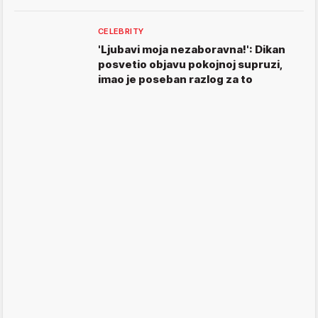
CELEBRITY
'Ljubavi moja nezaboravna!': Dikan
posvetio objavu pokojnoj supruzi,
imao je poseban razlog za to