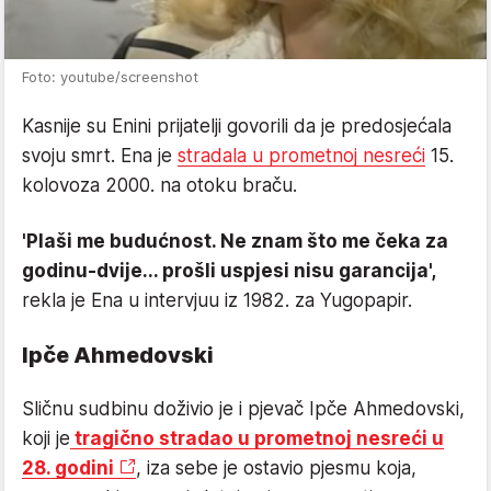
Foto: youtube/screenshot
Kasnije su Enini prijatelji govorili da je predosjećala
svoju smrt. Ena je
stradala u prometnoj nesreći
15.
kolovoza 2000. na otoku braču.
'Plaši me budućnost. Ne znam što me čeka za
godinu-dvije... prošli uspjesi nisu garancija',
rekla je Ena u intervjuu iz 1982. za Yugopapir.
Ipče Ahmedovski
Sličnu sudbinu doživio je i pjevač Ipče Ahmedovski,
koji je
tragično stradao u prometnoj nesreći u
28. godini
, iza sebe je ostavio pjesmu koja,