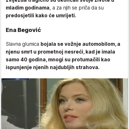
zvijezda tragično su okončali svoje živote u
mladim godinama
, a za njih se priča da su
predosjetili kako će umrijeti.
Ena Begović
Slavna glumica
bojala se vožnje automobilom, a
njenu smrt u prometnoj nesreći, kad je imala
samo 40 godina, mnogi su protumačili kao
ispunjenje njenih najdubljih strahova.