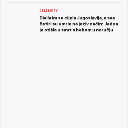
CELEBRITY
Divila im se cijela Jugoslavija, a sve
četiri su umrle na jeziv način: Jedna
je otišla u smrt s bebom u naručju