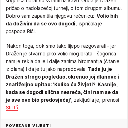
šogorica i brat su svratili na kavu. Onda je Dražen
pričao o nadolazećoj turneji, o tom drugom albumu.
Dobro sam zapamtila njegovu rečenicu:
'Volio bih
da doživim da se ovo dogodi',
ispričala je
gospođa Ričl.
'Nakon toga, dok smo tako lijepo razgovarali - jer
Dražen je stvarno jako volio mog brata - šogorica
nam je rekla da je i dalje zanima hiromantija (čitanje
iz dlana) i da je tu jako napredovala.
Tada ju je
Dražen strogo pogledao, okrenuo joj dlanove i
znatiželjno upitao: 'Koliko ću živjeti?' Kasnije,
kada se dogodi slična nesreća, čini nam se da
je sve ovo bio predosjećaj'
, zaključila je, prenosi
Stil
.
POVEZANE VIJESTI