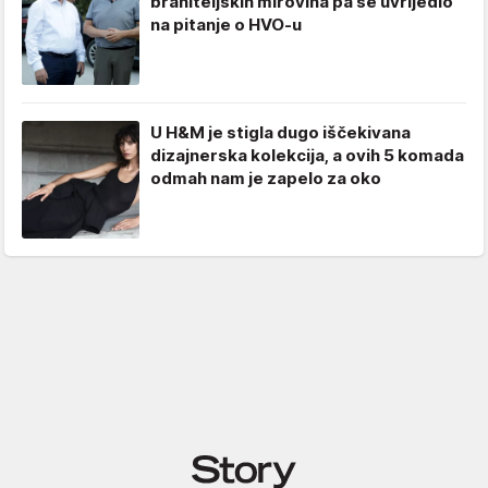
braniteljskih mirovina pa se uvrijedio
na pitanje o HVO-u
U H&M je stigla dugo iščekivana
dizajnerska kolekcija, a ovih 5 komada
odmah nam je zapelo za oko