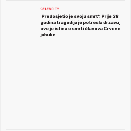
CELEBRITY
'Predosjetio je svoju smrt': Prije 38
godina tragedija je potresla državu,
ovo je istina o smrti članova Crvene
jabuke