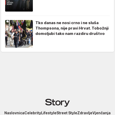
Tko danas ne nosi crno i ne sluša
Thompsona, nije pravi Hrvat. Tobožnji
domoljubi tako nam razdiru društvo
Story
Naslovnica
Celebrity
Lifestyle
Street Style
Zdravlje
Vjenčanja