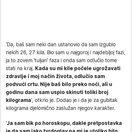
'Da, baš sam neki dan ustanovio da sam izgubio
nekih 26, 27 kila. Bio sam u najgoroj i najdebljoj fazi,
ja to zovem 'tuljan' faza i onda sam odlučio tome
stati na kraj.
Kada su mi kile počele ugrožavati
zdravlje i moj način života, odlučio sam
podvući crtu. Nije baš bilo preko noći, ali u
godinu dana sam uspio skinuti toliki broj
kilograma
', otkrio je. Dodao je i da je za gubitak
kilograma djelomično zaslužan njegov karakter.
'
Ja sam bik po horoskopu, dakle pretpostavka
je da sam jako tvrdoglav pa mi je utoliko bilo