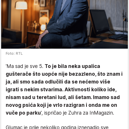
Foto: RTL
'Ma sad je sve 5.
To je bila neka upalica
gušterače što uopće nije bezazleno, što znam i
ja, ali smo sada odlučili da se nećemo više
igrati s nekim stvarima. Aktivnosti koliko ide,
nisam sad u teretani lud, ali šetam. Imamo sad
novog psića koji je vrlo razigran i onda me on
vuče po parku
', ispričao je Zuhra za InMagazin.
Glumac je prije nekoliko godina iznenadio sve