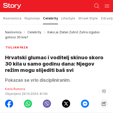
Naslovnica
Najnovije
Celebrity
Lifestyle
Street Style
Zdravlj
Naslovnica
Celebrity
Kako je Zlatan Zuhrić Zuhra izgubio
gotovo 30 kila?
'TULJAN FAZA'
Hrvatski glumac i voditelj skinuo skoro
30 kila u samo godinu dana: Njegov
režim mogu slijediti baš svi
Pokazao se vrlo discipliniranim.
Karla Rumora
Objavljeno 29.10.2024. 8:14h