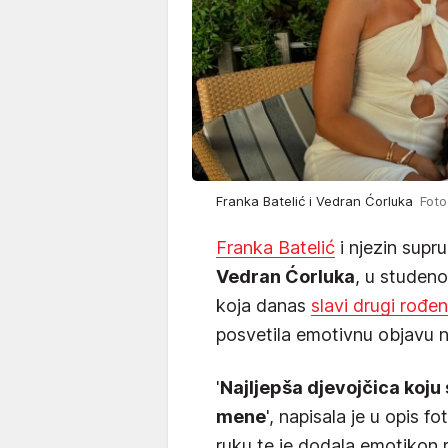
Franka Batelić i Vedran Ćorluka
Foto
Franka Batelić
i njezin supr
Vedran Ćorluka
, u studeno
koja danas
slavi drugi rođe
posvetila emotivnu objavu 
'
Najljepša djevojčica koju 
mene
', napisala je u opis fo
ruku te je dodala emotikon 