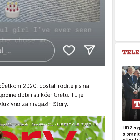
četkom 2020. postali roditelji sina
 godine dobili su kćer Gretu. Tu je
kluzivno za magazin Story.
HDZ s g
o brani