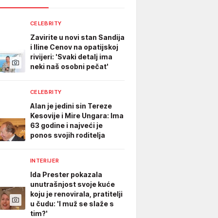
CELEBRITY
Zavirite u novi stan Sandija
i Iline Cenov na opatijskoj
rivijeri: 'Svaki detalj ima
neki naš osobni pečat'
CELEBRITY
Alan je jedini sin Tereze
Kesovije i Mire Ungara: Ima
63 godine i najveći je
ponos svojih roditelja
INTERIJER
Ida Prester pokazala
unutrašnjost svoje kuće
koju je renovirala, pratitelji
u čudu: 'I muž se slaže s
tim?'