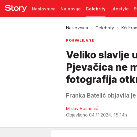
Naslovnica
Najnovije
Celebrity
Lifestyle
S
Pretplata
Naslovnica
Celebrity
Kći Fra
POHVALILA SE
Veliko slavlje
Pjevačica ne m
fotografija otk
Franka Batelić objavila je 
Mislav Bosančić
Objavljeno 04.11.2024. 15:14h