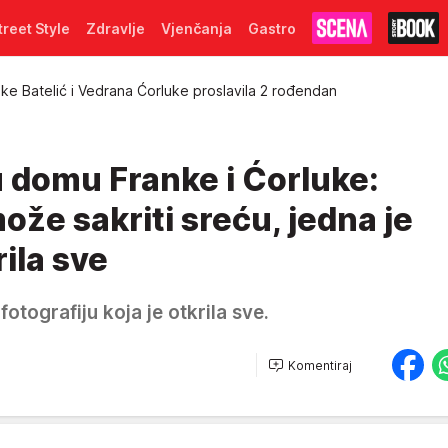
treet Style
Zdravlje
Vjenčanja
Gastro
nke Batelić i Vedrana Ćorluke proslavila 2 rođendan
 u domu Franke i Ćorluke:
ože sakriti sreću, jedna je
rila sve
fotografiju koja je otkrila sve.
Komentiraj