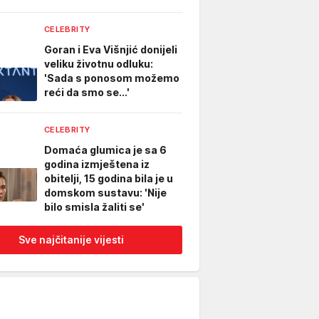
CELEBRITY
Goran i Eva Višnjić donijeli
veliku životnu odluku:
'Sada s ponosom možemo
reći da smo se...'
CELEBRITY
Domaća glumica je sa 6
godina izmještena iz
obitelji, 15 godina bila je u
domskom sustavu: 'Nije
bilo smisla žaliti se'
Sve najčitanije vijesti