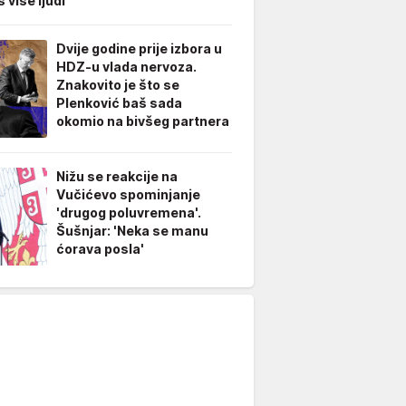
š više ljudi
Dvije godine prije izbora u
HDZ-u vlada nervoza.
Znakovito je što se
Plenković baš sada
okomio na bivšeg partnera
Nižu se reakcije na
Vučićevo spominjanje
'drugog poluvremena'.
Šušnjar: 'Neka se manu
ćorava posla'