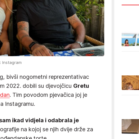
: Instagram
ug, bivši nogometni reprezentativac
m 2022. dobili su djevojčicu
Gretu
ndan
. Tim povodom pjevačica joj je
na Instagramu.
sam ikad vidjela i odabrala je
tografije na kojoj se njih dvije drže za
rođendanske torte.