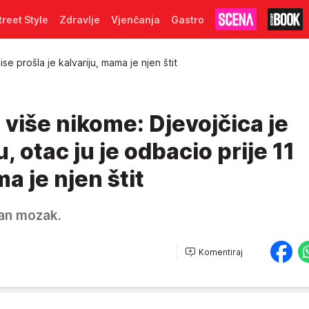
treet Style
Zdravlje
Vjenčanja
Gastro
ise prošla je kalvariju, mama je njen štit
 više nikome: Djevojčica je
u, otac ju je odbacio prije 11
a je njen štit
ran mozak.
Komentiraj