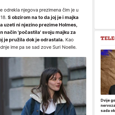
se odrekla njegova prezimena čim je u
 18.
S obzirom na to da joj je i majka
la uzeti ni njezino prezime Holmes,
an način 'počastila' svoju majku za
oj je pružila dok je odrastala.
Kao
dnje ime pa se sad zove Suri Noelle.
Dvije g
nervoza
sada ok