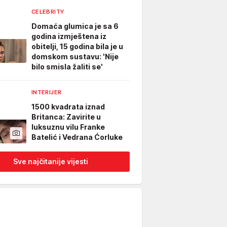
CELEBRITY
Domaća glumica je sa 6
godina izmještena iz
obitelji, 15 godina bila je u
domskom sustavu: 'Nije
bilo smisla žaliti se'
INTERIJER
1500 kvadrata iznad
Britanca: Zavirite u
luksuznu vilu Franke
Batelić i Vedrana Ćorluke
Sve najčitanije vijesti