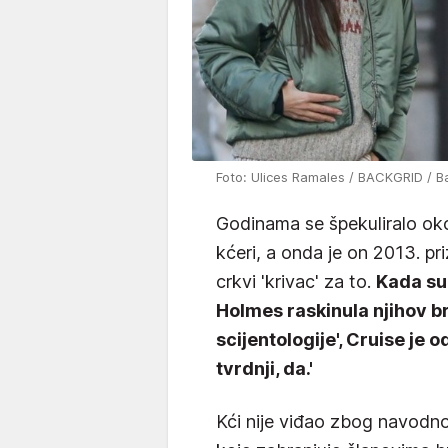
Foto: Ulices Ramales / BACKGRID / B
Godinama se špekuliralo ok
kćeri, a onda je on 2013. pr
crkvi 'krivac' za to.
Kada su 
Holmes raskinula njihov bra
scijentologije', Cruise je o
tvrdnji, da.'
Kći nije viđao zbog navodno