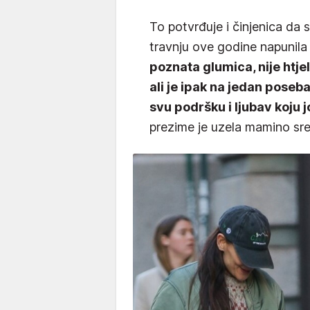
To potvrđuje i činjenica da 
travnju ove godine napunila
poznata glumica, nije htje
ali je ipak na jedan poseb
svu podršku i ljubav koju j
prezime je uzela mamino sre