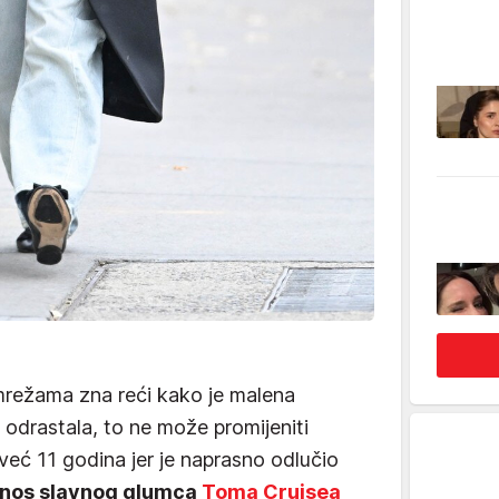
mrežama zna reći kako je malena
e odrastala, to ne može promijeniti
a već 11 godina jer je naprasno odlučio
nos slavnog glumca
Toma Cruisea