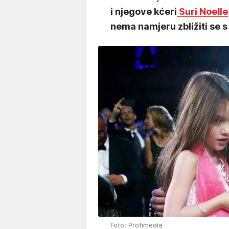
i njegove kćeri
Suri Noelle
nema namjeru zbližiti se 
Foto: Profimedia