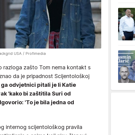
ackgrid USA / Profimedia
o razloga zašto Tom nema kontakt s
iznao da je pripadnost Scijentološkoj
ga odvjetnici pitali je li Katie
k 'kako bi zaštitila Suri od
dgovorio: 'To je bila jedna od
g internog scijentološkog pravila