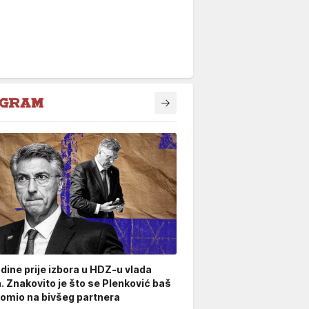
odine prije izbora u HDZ-u vlada
. Znakovito je što se Plenković baš
omio na bivšeg partnera