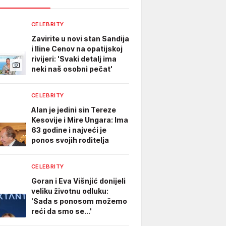
CELEBRITY
Zavirite u novi stan Sandija
i Iline Cenov na opatijskoj
rivijeri: 'Svaki detalj ima
neki naš osobni pečat'
CELEBRITY
Alan je jedini sin Tereze
Kesovije i Mire Ungara: Ima
63 godine i najveći je
ponos svojih roditelja
CELEBRITY
Goran i Eva Višnjić donijeli
veliku životnu odluku:
'Sada s ponosom možemo
reći da smo se...'