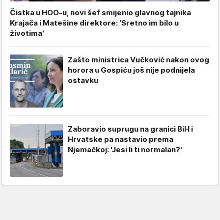
Čistka u HOO-u, novi šef smijenio glavnog tajnika
Krajača i Matešine direktore: 'Sretno im bilo u
životima'
Zašto ministrica Vučković nakon ovog
horora u Gospiću još nije podnijela
ostavku
Zaboravio suprugu na granici BiH i
Hrvatske pa nastavio prema
Njemačkoj: 'Jesi li ti normalan?'