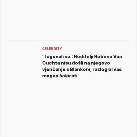
CELEBRITY
'Tugovali su': Roditelji Rubena Van
Guchta nisu došli na njegovo
vjenčanje s Blankom, razlog bi vas
mogao šokirati