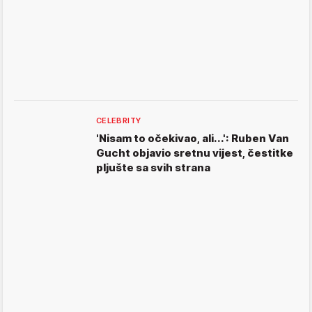
CELEBRITY
'Nisam to očekivao, ali...': Ruben Van
Gucht objavio sretnu vijest, čestitke
pljušte sa svih strana