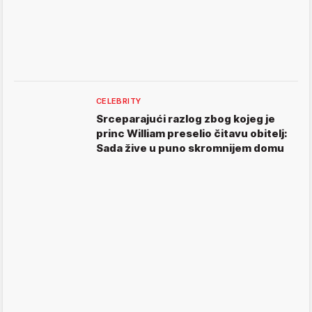
CELEBRITY
Srceparajući razlog zbog kojeg je
princ William preselio čitavu obitelj:
Sada žive u puno skromnijem domu