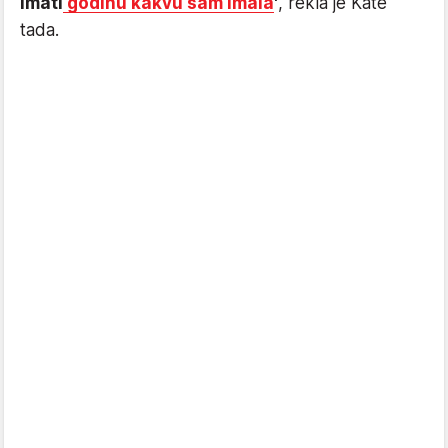
imati
godinu kakvu sam imala
'
, rekla je Kate
tada.