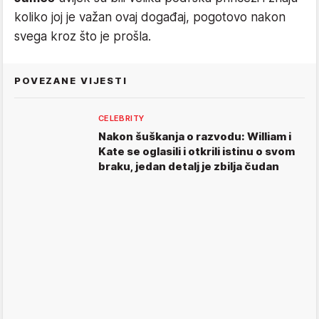
koliko joj je važan ovaj događaj, pogotovo nakon
svega kroz što je prošla.
POVEZANE VIJESTI
CELEBRITY
Nakon šuškanja o razvodu: William i
Kate se oglasili i otkrili istinu o svom
braku, jedan detalj je zbilja čudan