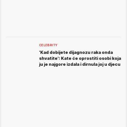
CELEBRITY
'Kad dobijete dijagnozu raka onda
shvatite': Kate će oprostiti osobi koja
ju je najgore izdala i dirnula joj u djecu