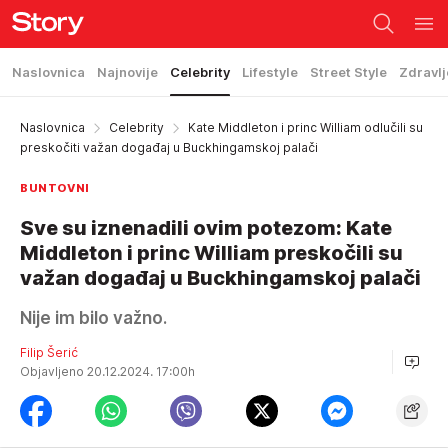
Naslovnica
Najnovije
Celebrity
Lifestyle
Street Style
Zdravlj
Naslovnica
Celebrity
Kate Middleton i princ William odlučili su
preskočiti važan događaj u Buckhingamskoj palači
BUNTOVNI
Sve su iznenadili ovim potezom: Kate
Middleton i princ William preskočili su
važan događaj u Buckhingamskoj palači
Nije im bilo važno.
Filip Šerić
Objavljeno 20.12.2024. 17:00h