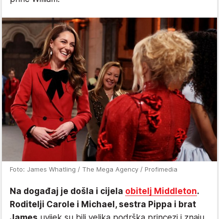
Foto: James Whatling / The Mega Agency / Profimedia
Na događaj je došla i cijela
obitelj Middleton
.
Roditelji Carole i Michael, sestra Pippa i brat
James
uvijek su bili velika podrška princezi i znaju