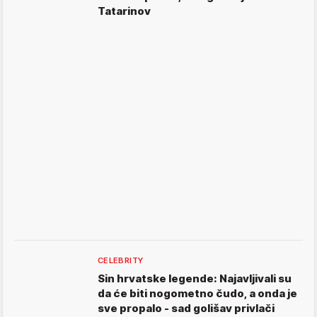
Tatarinov
CELEBRITY
Sin hrvatske legende: Najavljivali su
da će biti nogometno čudo, a onda je
sve propalo - sad golišav privlači