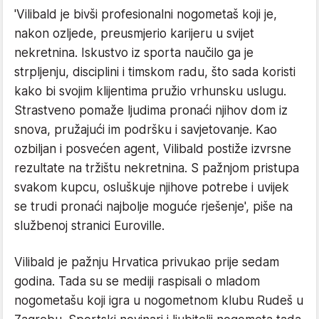
'Vilibald je bivši profesionalni nogometaš koji je,
nakon ozljede, preusmjerio karijeru u svijet
nekretnina. Iskustvo iz sporta naučilo ga je
strpljenju, disciplini i timskom radu, što sada koristi
kako bi svojim klijentima pružio vrhunsku uslugu.
Strastveno pomaže ljudima pronaći njihov dom iz
snova, pružajući im podršku i savjetovanje. Kao
ozbiljan i posvećen agent, Vilibald postiže izvrsne
rezultate na tržištu nekretnina. S pažnjom pristupa
svakom kupcu, osluškuje njihove potrebe i uvijek
se trudi pronaći najbolje moguće rješenje', piše na
službenoj stranici Euroville.
Vilibald je pažnju Hrvatica privukao prije sedam
godina. Tada su se mediji raspisali o mladom
nogometašu koji igra u nogometnom klubu Rudeš u