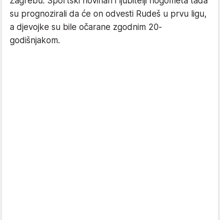
Zagrebu. Sportski novinari i ljubitelji nogometa tada
su prognozirali da će on odvesti Rudeš u prvu ligu,
a djevojke su bile očarane zgodnim 20-
godišnjakom.