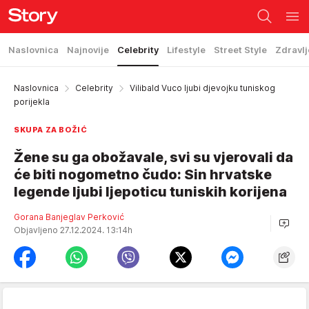
Naslovnica
Najnovije
Celebrity
Lifestyle
Street Style
Zdravlj
Naslovnica
Celebrity
Vilibald Vuco ljubi djevojku tuniskog
porijekla
SKUPA ZA BOŽIĆ
Žene su ga obožavale, svi su vjerovali da
će biti nogometno čudo: Sin hrvatske
legende ljubi ljepoticu tuniskih korijena
Gorana Banjeglav Perković
Objavljeno 27.12.2024. 13:14h