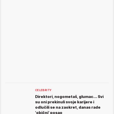
CELEBRITY
Direktori, nogometaš, glumac... Svi
su oni prekinuli svoje karijere i
odlučili se na zaokret, danas rade
'obični' posao