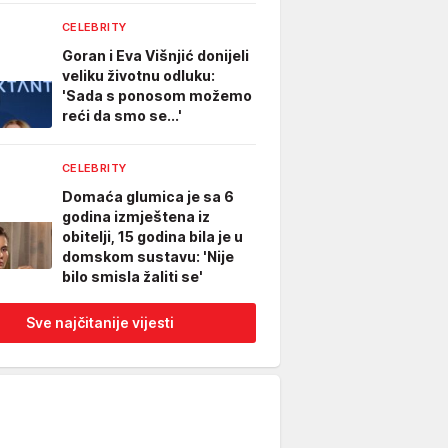
CELEBRITY
Goran i Eva Višnjić donijeli
veliku životnu odluku:
'Sada s ponosom možemo
reći da smo se...'
CELEBRITY
Domaća glumica je sa 6
godina izmještena iz
obitelji, 15 godina bila je u
domskom sustavu: 'Nije
bilo smisla žaliti se'
Sve najčitanije vijesti