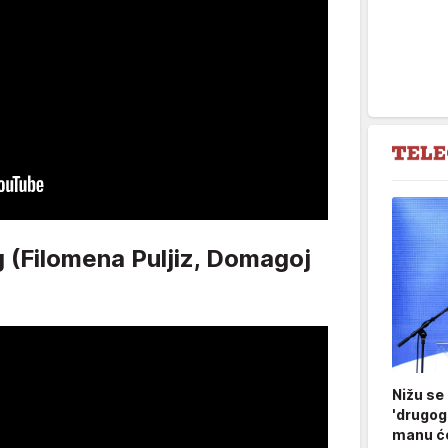
g (Filomena Puljiz, Domagoj
Nižu se
'drugog
manu ćo