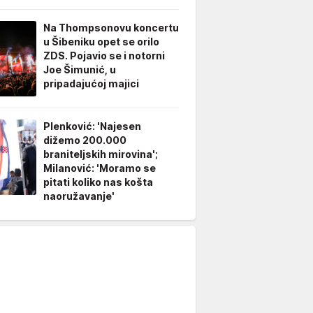
Na Thompsonovu koncertu
u Šibeniku opet se orilo
ZDS. Pojavio se i notorni
Joe Šimunić, u
pripadajućoj majici
Plenković: 'Najesen
dižemo 200.000
braniteljskih mirovina';
Milanović: 'Moramo se
pitati koliko nas košta
naoružavanje'