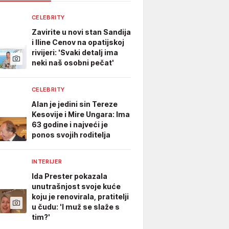
CELEBRITY
Zavirite u novi stan Sandija
i Iline Cenov na opatijskoj
rivijeri: 'Svaki detalj ima
neki naš osobni pečat'
CELEBRITY
Alan je jedini sin Tereze
Kesovije i Mire Ungara: Ima
63 godine i najveći je
ponos svojih roditelja
INTERIJER
Ida Prester pokazala
unutrašnjost svoje kuće
koju je renovirala, pratitelji
u čudu: 'I muž se slaže s
tim?'